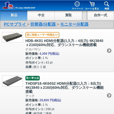
マイページ
カートを見る
検索
新品
中古
買取
自作一式
PCサプライ
>
切替器/分配器
>
モニター分配器
更に登録ユーザー特価あり!
HDB-4K01 HDMI分配器(1入力：4出力) 4K(3840
ｘ2160)60Hz対応、ダウンスケール機能搭載
ナカバヤシ
販売価格:
4,300 円
(税込)
ポイント率:
1 %
付与ポイント:
43 pt
在庫:
残り 1 個
取り寄せ品
THDSP18-4K60S2 HDMI分配器(1入力：8出力)
4K(3840ｘ2160)60Hz対応、ダウンスケール機能
搭載
テック
販売価格:
29,800 円
(税込)
ポイント率:
1 %
付与ポイント:
298 pt
在庫:
確認後ご連絡