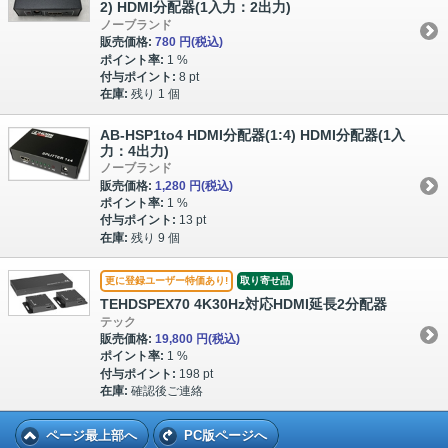
2) HDMI分配器(1入力：2出力)
ノーブランド
販売価格:
780 円
(税込)
ポイント率:
1 %
付与ポイント:
8 pt
在庫:
残り 1 個
AB-HSP1to4 HDMI分配器(1:4) HDMI分配器(1入
力：4出力)
ノーブランド
販売価格:
1,280 円
(税込)
ポイント率:
1 %
付与ポイント:
13 pt
在庫:
残り 9 個
更に登録ユーザー特価あり!
取り寄せ品
TEHDSPEX70 4K30Hz対応HDMI延長2分配器
テック
販売価格:
19,800 円
(税込)
ポイント率:
1 %
付与ポイント:
198 pt
在庫:
確認後ご連絡
ページ最上部へ
PC版ページへ