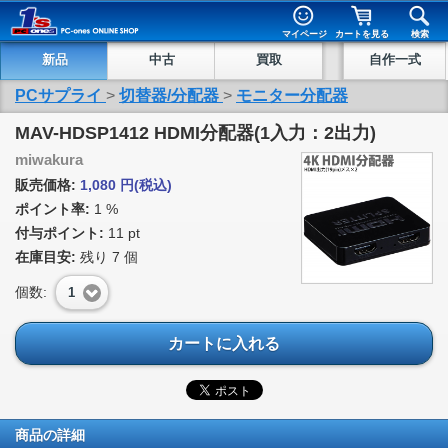
マイページ
カートを見る
検索
新品
中古
買取
自作一式
PCサプライ
>
切替器/分配器
>
モニター分配器
MAV-HDSP1412 HDMI分配器(1入力：2出力)
miwakura
販売価格:
1,080
円
(税込)
ポイント率:
1 %
付与ポイント:
11 pt
在庫目安:
残り
7
個
個数:
1
カートに入れる
商品の詳細