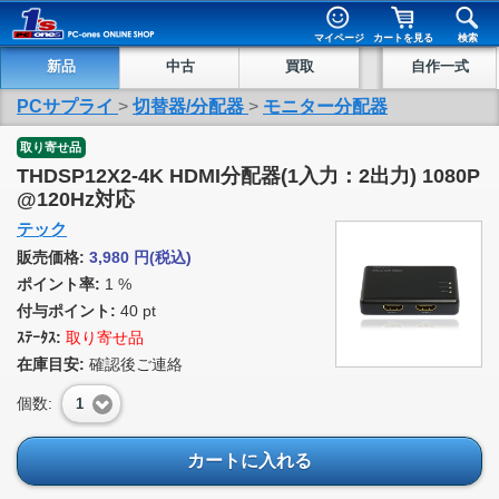
マイページ
カートを見る
検索
新品
中古
買取
自作一式
PCサプライ
>
切替器/分配器
>
モニター分配器
取り寄せ品
THDSP12X2-4K HDMI分配器(1入力：2出力) 1080P
@120Hz対応
テック
販売価格:
3,980
円
(税込)
ポイント率:
1 %
付与ポイント:
40 pt
ｽﾃｰﾀｽ:
取り寄せ品
在庫目安:
確認後ご連絡
個数:
1
カートに入れる