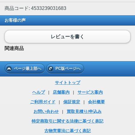
商品コード: 4533239031683
お客様の声
レビューを書く
関連商品
ページ最上部へ
PC版ページへ
サイトトップ
ヘルプ
|
店舗案内
|
サービス案内
ご利用ガイド
|
保証規定
|
会社概要
お問い合わせ
|
買取見積り/申込み
特定商取引に関する法律に基づく表記
古物営業法に基づく表記