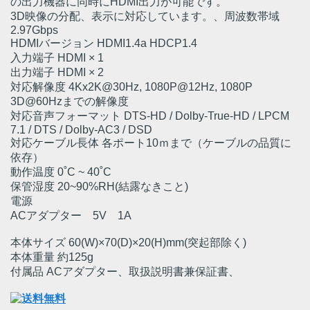
の出力機器に同時にHDMI出力が可能です。
3D映像の分配、表示に対応しています。、周波数帯域
2.97Gbps
HDMIバージョン HDMI1.4a HDCP1.4
入力端子 HDMI × 1
出力端子 HDMI × 2
対応解像度 4Kx2K@30Hz, 1080P@12Hz, 1080P
3D@60Hzまでの解像度
対応音声フォーマット DTS-HD / Dolby-True-HD / LPCM
7.1 / DTS / Dolby-AC3 / DSD
対応ケーブル長体 各ポート10ｍまで（ケーブルの品質に
依存）
動作温度 0˚C ~ 40˚C
保管湿度 20~90%RH(結露なきこと)
電源
ACアダプター 5V 1A
本体サイズ 60(W)×70(D)×20(H)mm(突起部除く)
本体重量 約125g
付属品 ACアダプター、取扱説明書兼保証書、