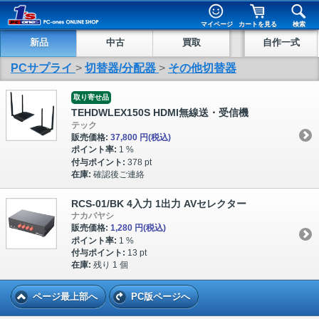
マイページ
カートを見る
検索
新品
中古
買取
自作一式
PCサプライ
>
切替器/分配器
>
その他切替器
取り寄せ品
TEHDWLEX150S HDMI無線送・受信機
テック
販売価格:
37,800 円
(税込)
ポイント率:
1 %
付与ポイント:
378 pt
在庫:
確認後ご連絡
RCS-01/BK 4入力 1出力 AVセレクター
ナカバヤシ
販売価格:
1,280 円
(税込)
ポイント率:
1 %
付与ポイント:
13 pt
在庫:
残り 1 個
ページ最上部へ
PC版ページへ