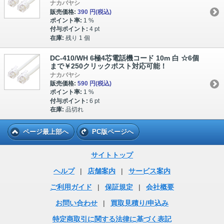
ナカバヤシ
販売価格:
390 円
(税込)
ポイント率:
1 %
付与ポイント:
4 pt
在庫:
残り 1 個
DC-410/WH 6極4芯電話機コード 10m 白 ☆6個
まで￥250クリックポスト対応可能！
ナカバヤシ
販売価格:
590 円
(税込)
ポイント率:
1 %
付与ポイント:
6 pt
在庫:
品切れ
ページ最上部へ
PC版ページへ
サイトトップ
ヘルプ
|
店舗案内
|
サービス案内
ご利用ガイド
|
保証規定
|
会社概要
お問い合わせ
|
買取見積り/申込み
特定商取引に関する法律に基づく表記