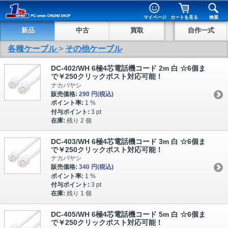
マイページ
カートを見る
検索
新品
中古
買取
自作一式
各種ケーブル
>
その他ケーブル
DC-402/WH 6極4芯電話機コード 2m 白 ☆6個ま
で￥250クリックポスト対応可能！
ナカバヤシ
販売価格:
290 円
(税込)
ポイント率:
1 %
付与ポイント:
3 pt
在庫:
残り 2 個
DC-403/WH 6極4芯電話機コード 3m 白 ☆6個ま
で￥250クリックポスト対応可能！
ナカバヤシ
販売価格:
340 円
(税込)
ポイント率:
1 %
付与ポイント:
3 pt
在庫:
残り 1 個
DC-405/WH 6極4芯電話機コード 5m 白 ☆6個ま
で￥250クリックポスト対応可能！