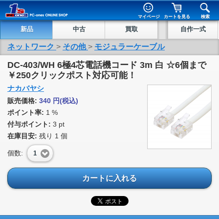
マイページ
カートを見る
検索
新品
中古
買取
自作一式
ネットワーク
>
その他
>
モジュラーケーブル
DC-403/WH 6極4芯電話機コード 3m 白 ☆6個まで
￥250クリックポスト対応可能！
ナカバヤシ
販売価格:
340
円
(税込)
ポイント率:
1 %
付与ポイント:
3 pt
在庫目安:
残り
1
個
個数:
1
カートに入れる