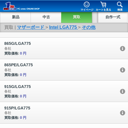
マイページ
カートを見る
検索
新品
中古
買取
自作一式
買取 |
マザーボード
>
Intel LGA775
>
その他
865G/LGA775
各社
買取価格:
0 円
865PE/LGA775
各社
買取価格:
0 円
915G/LGA775
各社
買取価格:
0 円
915P/LGA775
各社
買取価格:
0 円