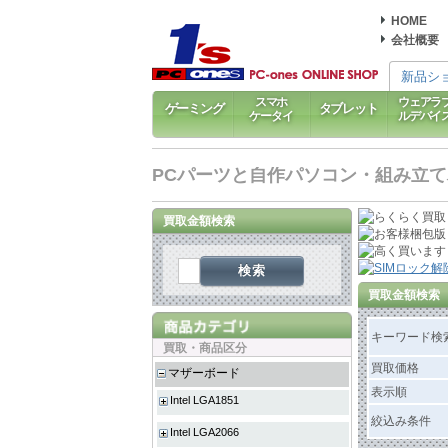
HOME
会社概要
新品シ
スマホ
ウェアラ
ゲーミング
タブレット
ケータイ
ルデバイ
PCパーツと自作パソコン・組み立てパソ
買取金額検索
検索
買取金額検索
キーワード検
買取・商品区分
買取価格
マザーボード
表示順
Intel LGA1851
絞込み条件
Intel LGA2066