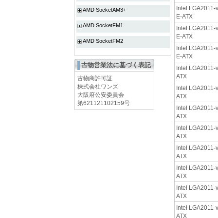
Intel LGA2011-v
AMD SocketAM3+
E-ATX
AMD SocketFM1
Intel LGA2011-v
E-ATX
AMD SocketFM2
Intel LGA2011-v
E-ATX
古物営業法に基づく表記
Intel LGA2011-v
ATX
古物商許可証
株式会社ワンズ
Intel LGA2011-v
大阪府公安委員会
ATX
第621121102159号
Intel LGA2011-v
ATX
Intel LGA2011-v
ATX
Intel LGA2011-v
ATX
Intel LGA2011-v
ATX
Intel LGA2011-v
ATX
Intel LGA2011-v
ATX