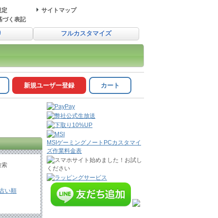
規定
サイトマップ
基づく表記
り
フルカスタマイズ
新規ユーザー登録
カート
MSIゲーミングノートPCカスタマイ
ズ作業料金表
検索
古い順