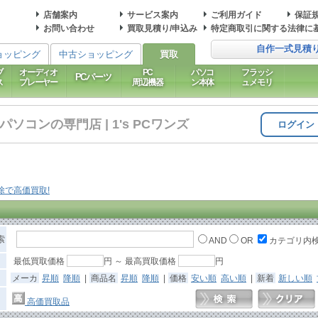
店舗案内
サービス案内
ご利用ガイド
保証
お問い合わせ
買取見積り/申込み
特定商取引に関する法律に
自作一式見積
ョッピング
中古ショッピング
買取
ブ
オーディオ
PC
パソコ
フラッシ
PCパーツ
ス
プレーヤー
周辺機器
ン本体
ュメモリ
コンの専門店 | 1's PCワンズ
ログイン
索
AND
OR
カテゴリ内
最低買取価格
円 ～ 最高買取価格
円
メーカ
昇順
降順
|
商品名
昇順
降順
|
価格
安い順
高い順
|
新着
新しい順
高価買取品