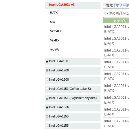
Intel LGA2011-v3
買取 |
マザー
E-ATX
62
件の商品が
カテゴリ
ATX
Intel LGA2011-v
MicroATX
E-ATX
Intel LGA2011-v
Mini-ITX
E-ATX
その他
Intel LGA2011-v
E-ATX
Intel LGA2011
Intel LGA2011-v
E-ATX
Intel LGA1700
Intel LGA2011-v
E-ATX
Intel LGA1200
Intel LGA2011-v
Intel LGA1151(Coffee Lake-S)
E-ATX
Intel LGA2011-v
Intel LGA1151 (Skylake/Kabylake)
E-ATX
Intel LGA1366
Intel LGA2011-v
E-ATX
Intel LGA1150
Intel LGA2011-v
Intel LGA1155
E-ATX