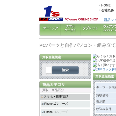
HOME
会社概要
新品シ
スマホ
ウェアラ
ゲーミング
タブレット
ケータイ
ルデバイ
PCパーツと自作パソコン・組み立てパソ
買取金額検索
検索
買取金額検索
キーワード検
買取・商品区分
買取価格
スマホ・携帯電話
表示順
iPhone 17シリーズ
絞込み条件
iPhone 16シリーズ