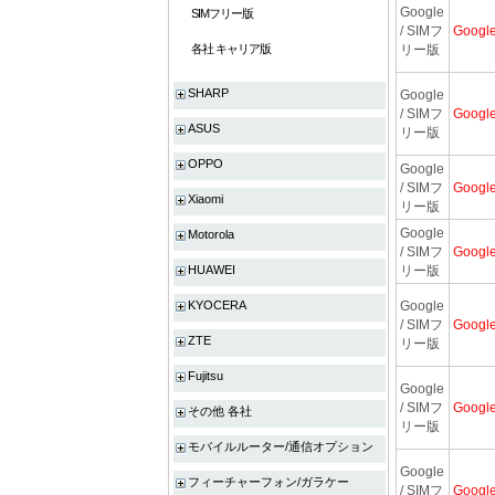
Google
SIMフリー版
/ SIMフ
Googl
各社 キャリア版
リー版
SHARP
Google
/ SIMフ
Googl
ASUS
リー版
OPPO
Google
/ SIMフ
Googl
Xiaomi
リー版
Google
Motorola
/ SIMフ
Googl
HUAWEI
リー版
KYOCERA
Google
/ SIMフ
Googl
ZTE
リー版
Fujitsu
Google
/ SIMフ
Googl
その他 各社
リー版
モバイルルーター/通信オプション
Google
フィーチャーフォン/ガラケー
/ SIMフ
Googl