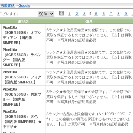
・携帯電話
>
Google
ございます。
１
２
３
４
５
６
７
８
９
商品名
備考
Pixel10a
Sランク★未使用完備品★の金額です。この金額での
（8GB/256GB） オブシ
e
買取を保証するものではございません。【△】は買取
ディアン 【国内版
不可 ※写真付身分証明書必要
SIMFREE】
Pixel10a
Sランク★未使用完備品★の金額です。この金額での
（8GB/256GB） ラベン
e
買取を保証するものではございません。【△】は買取
ダー 【国内版
不可 ※写真付身分証明書必要
SIMFREE】
Pixel10a
Sランク★未使用完備品★の金額です。この金額での
e
（8GB/256GB） フォグ
買取を保証するものではございません。【△】は買取
【国内版 SIMFREE】
不可 ※写真付身分証明書必要
Pixel10a
Sランク★未使用完備品★の金額です。この金額での
（8GB/256GB） 異彩ブ
e
買取を保証するものではございません。【△】は買取
ルー 【国内版
不可 ※写真付身分証明書必要
SIMFREE】
Pixel10a
Aランク中古品の上限金額です（A：100/B：90/C：7
（8GB/256GB） 各色
e
5）。この金額での買取を保証するものではございま
【国内版 SIMFREE】 ★
せん。【△】は買取不可 ※写真付身分証明書必要
中古品★