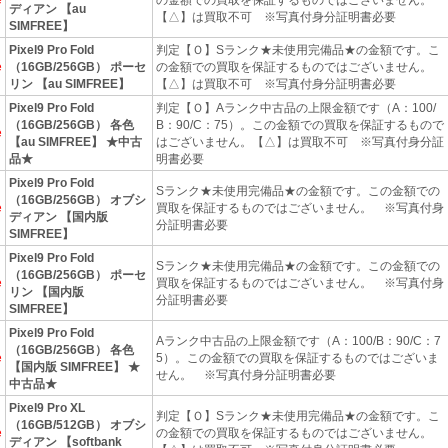
ディアン 【au
【△】は買取不可 ※写真付身分証明書必要
SIMFREE】
Pixel9 Pro Fold
判定【Ｏ】Sランク★未使用完備品★の金額です。こ
e
（16GB/256GB） ポーセ
の金額での買取を保証するものではございません。
リン 【au SIMFREE】
【△】は買取不可 ※写真付身分証明書必要
Pixel9 Pro Fold
判定【Ｏ】Aランク中古品の上限金額です（A：100/
（16GB/256GB） 各色
B：90/C：75）。この金額での買取を保証するもので
e
【au SIMFREE】 ★中古
はございません。【△】は買取不可 ※写真付身分証
品★
明書必要
Pixel9 Pro Fold
Sランク★未使用完備品★の金額です。この金額での
（16GB/256GB） オブシ
e
買取を保証するものではございません。 ※写真付身
ディアン 【国内版
分証明書必要
SIMFREE】
Pixel9 Pro Fold
Sランク★未使用完備品★の金額です。この金額での
（16GB/256GB） ポーセ
e
買取を保証するものではございません。 ※写真付身
リン 【国内版
分証明書必要
SIMFREE】
Pixel9 Pro Fold
Aランク中古品の上限金額です（A：100/B：90/C：7
（16GB/256GB） 各色
e
5）。この金額での買取を保証するものではございま
【国内版 SIMFREE】 ★
せん。 ※写真付身分証明書必要
中古品★
Pixel9 Pro XL
判定【Ｏ】Sランク★未使用完備品★の金額です。こ
（16GB/512GB） オブシ
e
の金額での買取を保証するものではございません。
ディアン 【softbank