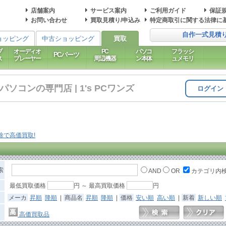
店舗案内
サービス案内
ご利用ガイド
保証
お問い合わせ
買取見積り/申込み
特定商取引に関する法律に
自作一式見積
ョッピング
中古ショッピング
買取
ブ
オーディオ
PC
パソコ
フラッシ
PCパーツ
ス
プレーヤー
周辺機器
ン本体
ュメモリ
コンの専門店 | 1's PCワンズ
ログイン
索
AND
OR
カテゴリ内
最低買取価格
円 ～ 最高買取価格
円
メーカ
昇順
降順
|
商品名
昇順
降順
|
価格
安い順
高い順
|
新着
新しい順
高価買取品