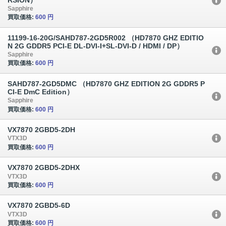
Sapphire
買取価格:
600 円
11199-16-20G/SAHD787-2GD5R002 （HD7870 GHZ EDITIO
N 2G GDDR5 PCI-E DL-DVI-I+SL-DVI-D / HDMI / DP）
Sapphire
買取価格:
600 円
SAHD787-2GD5DMC （HD7870 GHZ EDITION 2G GDDR5 P
CI-E DmC Edition）
Sapphire
買取価格:
600 円
VX7870 2GBD5-2DH
VTX3D
買取価格:
600 円
VX7870 2GBD5-2DHX
VTX3D
買取価格:
600 円
VX7870 2GBD5-6D
VTX3D
買取価格:
600 円