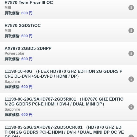
R7870 Twin Frozr III OC
MSI
買取価格:
600 円
R7870-2GD5T/OC
MSI
買取価格:
600 円
AX7870 2GBD5-2DHPP
Powercolor
買取価格:
600 円
11199-10-40G （FLEX HD7870 GHZ EDITION 2G GDDR5 P
CI-E DL-DVI-I+SL-DVI-D / HDMI / DP）
Sapphire
買取価格:
600 円
11199-00-20G/SAHD787-2GD5R001 （HD7870 GHZ EDITIO
N 2G GDDR5 PCI-E HDMI / DVI-I / DUAL MINI DP）
Sapphire
買取価格:
600 円
11199-03-20G/SAHD787-2GD5OCR001 （HD7870 GHZ EDI
TION 2G GDDR5 PCI-E HDMI / DVI-I / DUAL MINI DP OC VE
RSION）