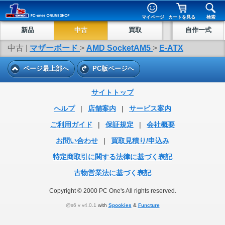
マイページ
カートを見る
検索
新品
中古
買取
自作一式
中古 |
マザーボード
>
AMD SocketAM5
>
E-ATX
ページ最上部へ
PC版ページへ
サイトトップ
ヘルプ
|
店舗案内
|
サービス案内
ご利用ガイド
|
保証規定
|
会社概要
お問い合わせ
|
買取見積り/申込み
特定商取引に関する法律に基づく表記
古物営業法に基づく表記
Copyright © 2000 PC One's All rights reserved.
@s6 v v4.0.1
with
Spookies
&
Functure