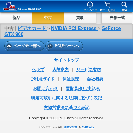
マイページ
カートを見る
検索
新品
中古
買取
自作一式
中古 |
ビデオカード
>
NVIDIA PCI-Express
>
GeForce
GTX 960
ページ最上部へ
PC版ページへ
サイトトップ
ヘルプ
|
店舗案内
|
サービス案内
ご利用ガイド
|
保証規定
|
会社概要
お問い合わせ
|
買取見積り/申込み
特定商取引に関する法律に基づく表記
古物営業法に基づく表記
Copyright © 2000 PC One's All rights reserved.
@s6 v v4.0.1
with
Spookies
&
Functure