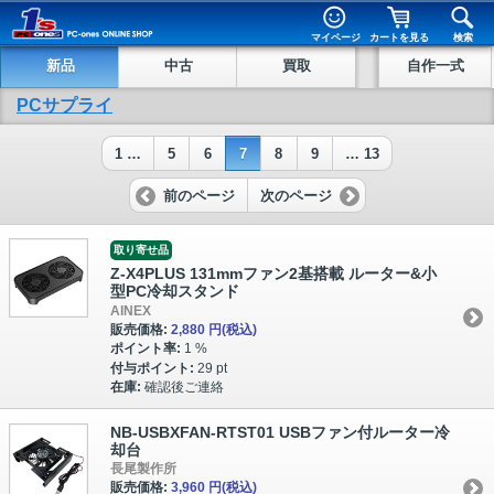
マイページ
カートを見る
検索
新品
中古
買取
自作一式
PCサプライ
1 …
5
6
7
8
9
… 13
前のページ
次のページ
取り寄せ品
Z-X4PLUS 131mmファン2基搭載 ルーター&小
型PC冷却スタンド
AINEX
販売価格:
2,880 円
(税込)
ポイント率:
1 %
付与ポイント:
29 pt
在庫:
確認後ご連絡
NB-USBXFAN-RTST01 USBファン付ルーター冷
却台
長尾製作所
販売価格:
3,960 円
(税込)