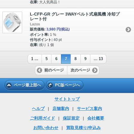
在庫:
大人気商品！
L-CFP-GR グレー 3WAYベルト式扇風機 冷却プ
レート付
Lazos
販売価格:
3,980 円
(税込)
ポイント率:
1 %
付与ポイント:
40 pt
在庫:
残り 1 個
1 …
5
6
7
8
9
… 13
前のページ
次のページ
ページ最上部へ
PC版ページへ
サイトトップ
ヘルプ
|
店舗案内
|
サービス案内
ご利用ガイド
|
保証規定
|
会社概要
お問い合わせ
|
買取見積り/申込み