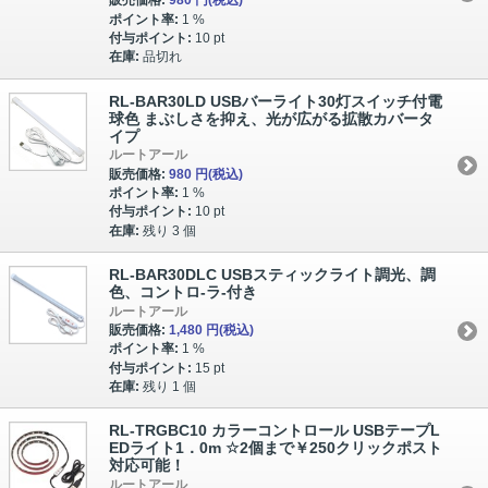
販売価格:
980 円
(税込)
ポイント率:
1 %
付与ポイント:
10 pt
在庫:
品切れ
RL-BAR30LD USBバーライト30灯スイッチ付電
球色 まぶしさを抑え、光が広がる拡散カバータ
イプ
ルートアール
販売価格:
980 円
(税込)
ポイント率:
1 %
付与ポイント:
10 pt
在庫:
残り 3 個
RL-BAR30DLC USBスティックライト調光、調
色、コントロ-ラ-付き
ルートアール
販売価格:
1,480 円
(税込)
ポイント率:
1 %
付与ポイント:
15 pt
在庫:
残り 1 個
RL-TRGBC10 カラーコントロール USBテープL
EDライト1．0m ☆2個まで￥250クリックポスト
対応可能！
ルートアール