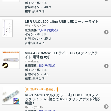
ポイント率:
1 %
付与ポイント:
40 pt
在庫:
残り 3 個
LBR-ULCL100 Libra USB LEDコーナーライト
デイトリッパー
販売価格:
2,480 円
(税込)
ポイント率:
1 %
付与ポイント:
25 pt
在庫:
残り 4 個
MUA-USL8-WW LEDライト USBスティックラ
イト 電球色 8灯
miwakura
販売価格:
380 円
(税込)
ポイント率:
1 %
付与ポイント:
4 pt
在庫:
残り 1 個
更に登録ユーザー特価あり!
RL-ST5RGB マルチカラー5灯 USB LEDスティ
ックライト ☆6個まで￥250クリックポスト対応
可能！
ルートアール