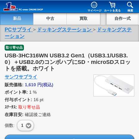
マイページ
カートを見る
検索
新品
中古
買取
自作一式
PCサプライ
>
ドッキングステーション
>
ドッキングステ
ーション
取り寄せ品
USB-3HC316WN USB3.2 Gen1（USB3.1/USB3.
0）＋USB2.0のコンボハブにSD・microSDスロッ
トを搭載。ホワイト
サンワサプライ
販売価格:
1,610
円
(税込)
ポイント率:
1 %
付与ポイント:
16 pt
ｽﾃｰﾀｽ:
取り寄せ品
在庫目安:
確認後ご連絡
個数:
1