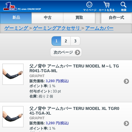
マイページ
カートを見る
検索
新品
中古
買取
自作一式
ゲーミング
>
ゲーミングアクセサリ
>
アームカバー
1
2
3
次のページ
父ノ背中 アームカバー TERU MODEL M～L TG
R041-TGA-ML
GRAPHT
販売価格:
3,280 円
(税込)
ポイント率:
1 %
付与ポイント:
33 pt
在庫:
残り 2 個
父ノ背中 アームカバー TERU MODEL XL TGR0
41-TGA-XL
GRAPHT
販売価格:
3,280 円
(税込)
ポイント率:
1 %