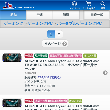
マイページ
カートを見る
検索
新品
中古
買取
自作一式
ゲーミング
>
ゲーミングPC
>
ポータブルゲーミングPC
1
2
次のページ
特価品
取り寄せ品
直送も可能 (直送は送料無料)
オススメ品
AOKZOE A1X AMD Ryzen AI 9 HX 370/32GB/2
TB AOKZOEA1X-373220 ★7/24~在庫一掃セ
ール★
AOKZOE
販売価格:
214,000 円
(税込)
ポイント率:
1 %
付与ポイント:
2,140 pt
在庫:
確認後ご連絡
特価品
直送も可能 (直送は送料無料)
オススメ品
AOKZOE A1X AMD Ryzen AI 9 HX 370/64GB/2
TB AOKZOEA1X-376420 ★7/24~在庫一掃セ