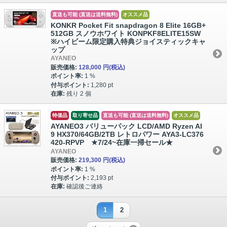
直送も可能 (直送は送料無料)
オススメ品
KONKR Pocket Fit snapdragon 8 Elite 16GB+
512GB スノウホワイト KONPKF8ELITE15SW
※ハイビーム限定購入特典ジョイスティックキャ
ップ
AYANEO
販売価格:
128,000 円
(税込)
ポイント率:
1 %
付与ポイント:
1,280 pt
在庫:
残り 2 個
特価品
取り寄せ品
直送も可能 (直送は送料無料)
オススメ品
AYANEO3 バリューパック LCD/AMD Ryzen AI
9 HX370/64GB/2TB レトロパワー AYA3-LC376
420-RPVP ★7/24~在庫一掃セール★
AYANEO
販売価格:
219,300 円
(税込)
ポイント率:
1 %
付与ポイント:
2,193 pt
在庫:
確認後ご連絡
1
2