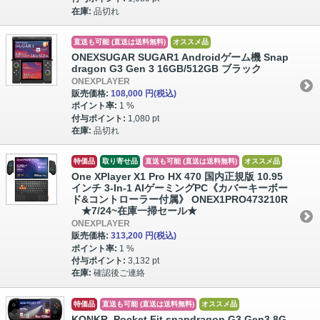
在庫:
品切れ
直送も可能 (直送は送料無料)
オススメ品
ONEXSUGAR SUGAR1 Androidゲーム機 Snap
dragon G3 Gen 3 16GB/512GB ブラック
ONEXPLAYER
販売価格:
108,000 円
(税込)
ポイント率:
1 %
付与ポイント:
1,080 pt
在庫:
品切れ
特価品
取り寄せ品
直送も可能 (直送は送料無料)
オススメ品
One XPlayer X1 Pro HX 470 国内正規版 10.95
インチ 3-In-1 AIゲーミングPC《カバーキーボー
ド&コントローラー付属》 ONEX1PRO473210R
★7/24~在庫一掃セール★
ONEXPLAYER
販売価格:
313,200 円
(税込)
ポイント率:
1 %
付与ポイント:
3,132 pt
在庫:
確認後ご連絡
特価品
直送も可能 (直送は送料無料)
オススメ品
KONKR Pocket Fit snapdragon G3 Gen3 8G