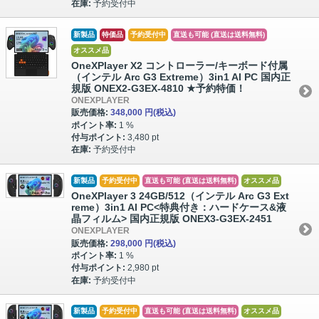
在庫:
予約受付中
新製品
特価品
予約受付中
直送も可能 (直送は送料無料)
オススメ品
OneXPlayer X2 コントローラー/キーボード付属
（インテル Arc G3 Extreme）3in1 AI PC 国内正
規版 ONEX2-G3EX-4810 ★予約特価！
ONEXPLAYER
販売価格:
348,000 円
(税込)
ポイント率:
1 %
付与ポイント:
3,480 pt
在庫:
予約受付中
新製品
予約受付中
直送も可能 (直送は送料無料)
オススメ品
OneXPlayer 3 24GB/512（インテル Arc G3 Ext
reme）3in1 AI PC<特典付き：ハードケース&液
晶フィルム> 国内正規版 ONEX3-G3EX-2451
ONEXPLAYER
販売価格:
298,000 円
(税込)
ポイント率:
1 %
付与ポイント:
2,980 pt
在庫:
予約受付中
新製品
予約受付中
直送も可能 (直送は送料無料)
オススメ品