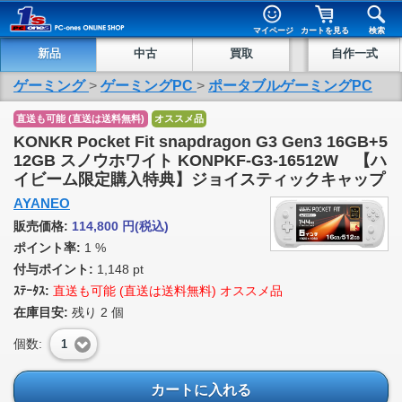
マイページ
カートを見る
検索
新品
中古
買取
自作一式
ゲーミング
>
ゲーミングPC
>
ポータブルゲーミングPC
直送も可能 (直送は送料無料)
オススメ品
KONKR Pocket Fit snapdragon G3 Gen3 16GB+5
12GB スノウホワイト KONPKF-G3-16512W 【ハ
イビーム限定購入特典】ジョイスティックキャップ
AYANEO
販売価格:
114,800
円
(税込)
ポイント率:
1 %
付与ポイント:
1,148 pt
ｽﾃｰﾀｽ:
直送も可能 (直送は送料無料) オススメ品
在庫目安:
残り
2
個
個数:
1
カートに入れる