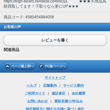
https://high-beam.zendesk.com/hc/ja、 ★★★不用品高
額買取してます！下取りなら更にUP★★★
商品コード: 4580454984058
お客様の声
レビューを書く
関連商品
ページ最上部へ
PC版ページへ
サイトトップ
ヘルプ
|
店舗案内
|
サービス案内
ご利用ガイド
|
保証規定
|
会社概要
お問い合わせ
|
買取見積り/申込み
特定商取引に関する法律に基づく表記