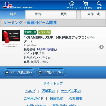
マイページ
カートを見る
検索
新品
中古
買取
自作一式
ゲーミング
>
家庭用ゲーム関連
取り寄せ品
オススメ品
4KGAMERPLUSJP （4K解像度アップコンバー
ター）
PhotoFast
販売価格:
14,800 円
(税込)
ポイント率:
5 %
付与ポイント:
740 pt
在庫:
確認後ご連絡
ページ最上部へ
PC版ページへ
サイトトップ
ヘルプ
|
店舗案内
|
サービス案内
ご利用ガイド
|
保証規定
|
会社概要