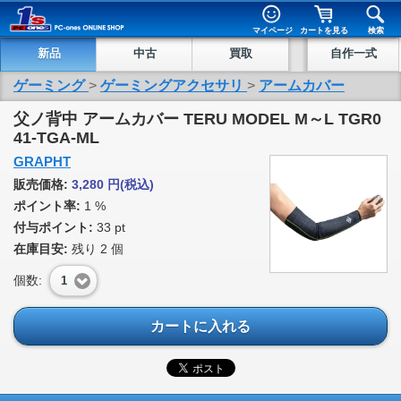
マイページ
カートを見る
検索
新品
中古
買取
自作一式
ゲーミング
>
ゲーミングアクセサリ
>
アームカバー
父ノ背中 アームカバー TERU MODEL M～L TGR0
41-TGA-ML
GRAPHT
販売価格:
3,280
円
(税込)
ポイント率:
1 %
付与ポイント:
33 pt
在庫目安:
残り
2
個
個数:
1
カートに入れる