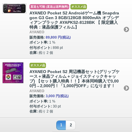
直送も可能 (直送は送料無料)
オススメ品
AYANEO Pocket S2 Androidゲーム機 Snapdra
gon G3 Gen 3 8GB/128GB 8000mAh オブシデ
ィアンブラック AYAPKS2-8128BK 【 限定購入
特典：液晶保護フィルム】
AYANEO
販売価格:
89,800 円
(税込)
ポイント率:
1 %
付与ポイント:
898 pt
在庫:
残り 2 個
オススメ品
AYANEO Pocket S2 周辺機器セット(グリップケ
ース＋液晶フィルム＋ジョイスティックキャッ
プ) 【セット購入特典！！】本体同時購入で3,00
0円→2,000円！「1,000円OFF」になります！
AYANEO
販売価格:
3,000 円
(税込)
ポイント率:
1 %
付与ポイント:
30 pt
在庫:
残り 2 個
1
2