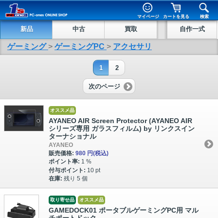
マイページ
カートを見る
検索
新品
中古
買取
自作一式
ゲーミング
>
ゲーミングPC
>
アクセサリ
1
2
次のページ
オススメ品
AYANEO AIR Screen Protector (AYANEO AIR
シリーズ専用 ガラスフィルム) by リンクスイン
ターナショナル
AYANEO
販売価格:
980 円
(税込)
ポイント率:
1 %
付与ポイント:
10 pt
在庫:
残り 5 個
取り寄せ品
オススメ品
GAMEDOCK01 ポータブルゲーミングPC用 マル
チポートドック