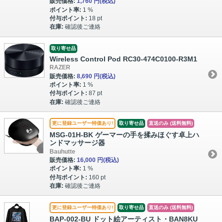
販売価格:
1,760 円
(税込)
ポイント率:
1 %
付与ポイント:
18 pt
在庫:
確認後ご連絡
取り寄せ品
Wireless Control Pod RC30-474C0100-R3M1
RAZER
販売価格:
8,690 円
(税込)
ポイント率:
1 %
付与ポイント:
87 pt
在庫:
確認後ご連絡
更に登録ユーザー特価あり!
取り寄せ品
直送のみ (送料無料)
MSG-01H-BK ゲーマーの手を揉みほぐす卓上ハ
ンドマッサージ器
Bauhutte
販売価格:
16,000 円
(税込)
ポイント率:
1 %
付与ポイント:
160 pt
在庫:
確認後ご連絡
更に登録ユーザー特価あり!
取り寄せ品
直送のみ (送料無料)
BAP-002-BU ドット絵アーティスト・BAN8KU