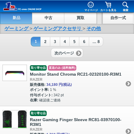
マイページ
カートを見る
検索
新品
中古
買取
自作一式
ゲーミング
>
ゲーミングアクセサリ
>
その他
1
2
3
4
5
6
… 8
次のページ
取り寄せ品
直送のみ (送料無料)
Monitor Stand Chroma RC21-02320100-R3M1
RAZER
販売価格:
34,180 円
(税込)
ポイント率:
1 %
付与ポイント:
342 pt
在庫:
確認後ご連絡
取り寄せ品
Razer Gaming Finger Sleeve RC81-03970100-
R3M1
RAZER