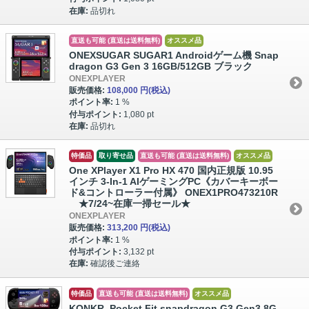
在庫:
品切れ
直送も可能 (直送は送料無料)
オススメ品
ONEXSUGAR SUGAR1 Androidゲーム機 Snap
dragon G3 Gen 3 16GB/512GB ブラック
ONEXPLAYER
販売価格:
108,000 円
(税込)
ポイント率:
1 %
付与ポイント:
1,080 pt
在庫:
品切れ
特価品
取り寄せ品
直送も可能 (直送は送料無料)
オススメ品
One XPlayer X1 Pro HX 470 国内正規版 10.95
インチ 3-In-1 AIゲーミングPC《カバーキーボー
ド&コントローラー付属》 ONEX1PRO473210R
★7/24~在庫一掃セール★
ONEXPLAYER
販売価格:
313,200 円
(税込)
ポイント率:
1 %
付与ポイント:
3,132 pt
在庫:
確認後ご連絡
特価品
直送も可能 (直送は送料無料)
オススメ品
KONKR Pocket Fit snapdragon G3 Gen3 8G