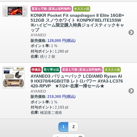
直送も可能 (直送は送料無料)
オススメ品
KONKR Pocket Fit snapdragon 8 Elite 16GB+
512GB スノウホワイト KONPKF8ELITE15SW
※ハイビーム限定購入特典ジョイスティックキャ
ップ
AYANEO
販売価格:
128,000 円
(税込)
ポイント率:
1 %
付与ポイント:
1,280 pt
在庫:
残り 2 個
特価品
取り寄せ品
直送も可能 (直送は送料無料)
オススメ品
AYANEO3 バリューパック LCD/AMD Ryzen AI
9 HX370/64GB/2TB レトロパワー AYA3-LC376
420-RPVP ★7/24~在庫一掃セール★
AYANEO
販売価格:
219,300 円
(税込)
ポイント率:
1 %
付与ポイント:
2,193 pt
在庫:
確認後ご連絡
1
2