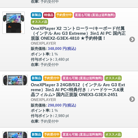
在庫:
予約受付中
新製品
特価品
予約受付中
直送も可能 (直送は送料無料)
オススメ品
OneXPlayer X2 コントローラー/キーボード付属
（インテル Arc G3 Extreme）3in1 AI PC 国内正
規版 ONEX2-G3EX-4810 ★予約特価！
ONEXPLAYER
販売価格:
348,000 円
(税込)
ポイント率:
1 %
付与ポイント:
3,480 pt
在庫:
予約受付中
新製品
予約受付中
直送も可能 (直送は送料無料)
オススメ品
OneXPlayer 3 24GB/512（インテル Arc G3 Ext
reme）3in1 AI PC<特典付き：ハードケース&液
晶フィルム> 国内正規版 ONEX3-G3EX-2451
ONEXPLAYER
販売価格:
298,000 円
(税込)
ポイント率:
1 %
付与ポイント:
2,980 pt
在庫:
予約受付中
新製品
予約受付中
直送も可能 (直送は送料無料)
オススメ品