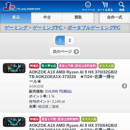
マイページ
カートを見る
検索
新品
中古
買取
自作一式
ゲーミング
>
ゲーミングPC
>
ポータブルゲーミングPC
1
2
次のページ
特価品
取り寄せ品
直送も可能 (直送は送料無料)
オススメ品
AOKZOE A1X AMD Ryzen AI 9 HX 370/32GB/2
TB AOKZOEA1X-373220 ★7/24~在庫一掃セ
ール★
AOKZOE
販売価格:
214,000 円
(税込)
ポイント率:
1 %
付与ポイント:
2,140 pt
在庫:
確認後ご連絡
特価品
直送も可能 (直送は送料無料)
オススメ品
AOKZOE A1X AMD Ryzen AI 9 HX 370/64GB/2
TB AOKZOEA1X-376420 ★7/24~在庫一掃セ