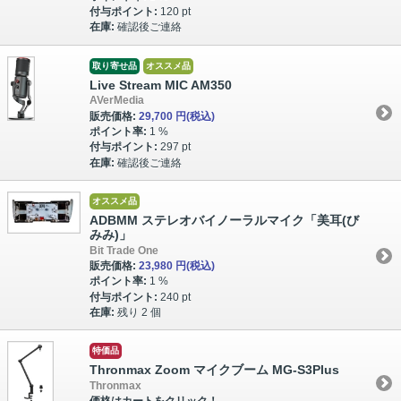
付与ポイント:
120 pt
在庫:
確認後ご連絡
取り寄せ品
オススメ品
Live Stream MIC AM350
AVerMedia
販売価格:
29,700 円
(税込)
ポイント率:
1 %
付与ポイント:
297 pt
在庫:
確認後ご連絡
オススメ品
ADBMM ステレオバイノーラルマイク「美耳(び
みみ)」
Bit Trade One
販売価格:
23,980 円
(税込)
ポイント率:
1 %
付与ポイント:
240 pt
在庫:
残り 2 個
特価品
Thronmax Zoom マイクブーム MG-S3Plus
Thronmax