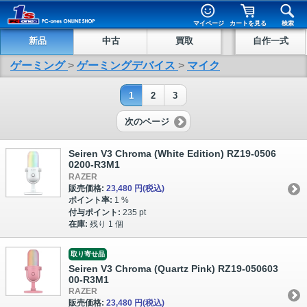
マイページ
カートを見る
検索
新品
中古
買取
自作一式
ゲーミング
>
ゲーミングデバイス
>
マイク
1
2
3
次のページ
Seiren V3 Chroma (White Edition) RZ19-0506
0200-R3M1
RAZER
販売価格:
23,480 円
(税込)
ポイント率:
1 %
付与ポイント:
235 pt
在庫:
残り 1 個
取り寄せ品
Seiren V3 Chroma (Quartz Pink) RZ19-050603
00-R3M1
RAZER
販売価格:
23,480 円
(税込)