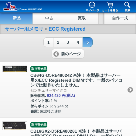
マイページ
カートを見る
検索
新品
中古
買取
自作一式
サーバー用メモリ
>
ECC Registered
1
2
3
4
5
前のページ
取り寄せ品
CB64G-D5RE480242 ※注！ 本製品はサーバー
用のECC Registered DIMMです。一般のパソコ
ンでは動作いたしません。
センチュリーマイクロ
販売価格:
924,420 円
(税込)
ポイント率:
1 %
付与ポイント:
9,244 pt
在庫:
確認後ご連絡
取り寄せ品
CB16GX2-D5RE480281 ※注！ 本製品はサーバ
ー用のECC Registered DIMMです。一般のパソ