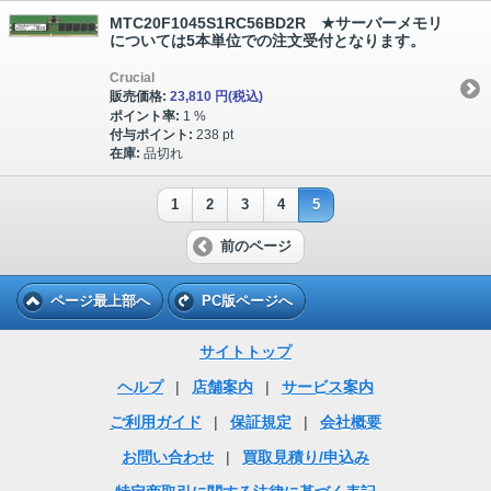
MTC20F1045S1RC56BD2R ★サーバーメモリ
については5本単位での注文受付となります。
Crucial
販売価格:
23,810 円
(税込)
ポイント率:
1 %
付与ポイント:
238 pt
在庫:
品切れ
1
2
3
4
5
前のページ
ページ最上部へ
PC版ページへ
サイトトップ
ヘルプ
|
店舗案内
|
サービス案内
ご利用ガイド
|
保証規定
|
会社概要
お問い合わせ
|
買取見積り/申込み