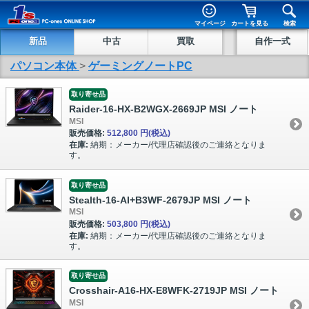
マイページ
カートを見る
検索
新品
中古
買取
自作一式
パソコン本体
>
ゲーミングノートPC
取り寄せ品
Raider-16-HX-B2WGX-2669JP MSI ノート
MSI
販売価格:
512,800 円
(税込)
在庫:
納期：メーカー/代理店確認後のご連絡となりま
す。
取り寄せ品
Stealth-16-AI+B3WF-2679JP MSI ノート
MSI
販売価格:
503,800 円
(税込)
在庫:
納期：メーカー/代理店確認後のご連絡となりま
す。
取り寄せ品
Crosshair-A16-HX-E8WFK-2719JP MSI ノート
MSI