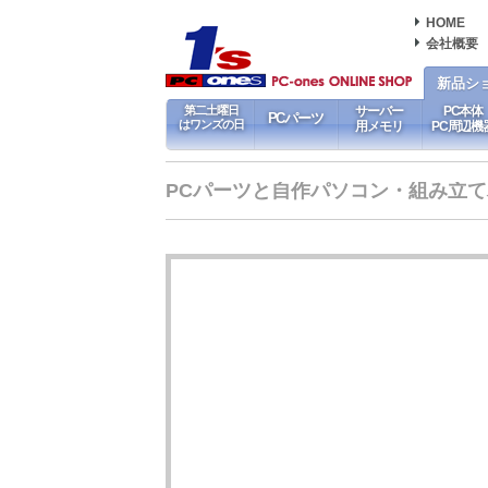
HOME
会社概要
新品シ
第二土曜日
サーバー
PC本体
PCパーツ
はワンズの日
用メモリ
PC周辺機
PCパーツと自作パソコン・組み立てパソ