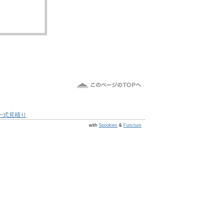
一式見積り
@s7 v v4.0.1
with
Spookies
&
Functure