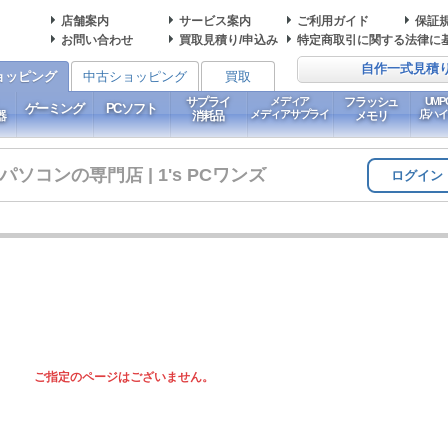
店舗案内
サービス案内
ご利用ガイド
保証
お問い合わせ
買取見積り/申込み
特定商取引に関する法律に
自作一式見積
ョッピング
中古ショッピング
買取
サプライ
メディア
フラッシュ
UM
ゲーミング
PCソフト
メディアサプライ
店ハ
器
消耗品
メモリ
コンの専門店 | 1's PCワンズ
ログイン
ご指定のページはございません。