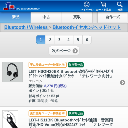
マイページ
カートを見る
検索
新品
中古
買取
自作一式
Bluetooth / Wireless
>
Bluetoothイヤホン/ヘッドセット
1
2
3
4
5
6
次のページ
更に登録ユーザー特価あり!
取り寄せ品
LBT-HSOH20BK Bluetooth対応ﾍｯﾄﾞｾｯﾄ/ﾉｲｽﾞﾘ
ﾀﾞｸｼｮﾝﾏｲｸ機能付き/ﾌﾞﾗｯｸ 「テレワーク向け」
エレコム
販売価格:
8,270 円
(税込)
ポイント率:
1 %
付与ポイント:
83 pt
在庫:
確認後ご連絡
更に登録ユーザー特価あり!
取り寄せ品
LBT-HS11BK Bluetoothﾍｯﾄﾞｾｯﾄ/通話・音楽両
対応/HD Voice対応/HS11/ﾌﾞﾗｯｸ 「テレワーク