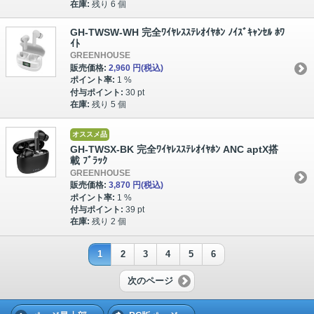
在庫:
残り 6 個
GH-TWSW-WH 完全ﾜｲﾔﾚｽｽﾃﾚｵｲﾔﾎﾝ ﾉｲｽﾞｷｬﾝｾﾙ ﾎﾜ
ｲﾄ
GREENHOUSE
販売価格:
2,960 円
(税込)
ポイント率:
1 %
付与ポイント:
30 pt
在庫:
残り 5 個
オススメ品
GH-TWSX-BK 完全ﾜｲﾔﾚｽｽﾃﾚｵｲﾔﾎﾝ ANC aptX搭
載 ﾌﾞﾗｯｸ
GREENHOUSE
販売価格:
3,870 円
(税込)
ポイント率:
1 %
付与ポイント:
39 pt
在庫:
残り 2 個
1
2
3
4
5
6
次のページ