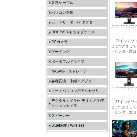
各種ケーブル
パソコン本体
カードリーダー/アダプタ
HDD/SSD/ドライブケース
27インチワイ
PCカメラ
せにつきましては
ーセンター窓口] http
ゲーミング
ポータブルドライブ
NAS/Wi-Fiストレージ
各種変換、中継アダプタ
ノートパソコン用アクセサリ
デジタルカメラ/ビデオカメラ/ア
27インチワイ
クションカメラ
せにつきましては
ーセンター窓口] http
スピーカー
Bluetooth / Wireless