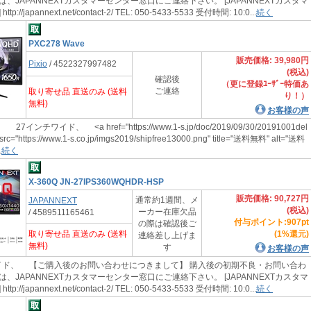
、JAPANNEXTカスタマーセンター窓口にご連絡下さい。 [JAPANNEXTカスタマ
://japannext.net/contact-2/ TEL: 050-5433-5533 受付時間: 10:0...
続く
PXC278 Wave
販売価格: 39,980円
Pixio
/ 4522327997482
(税込)
確認後
（更に登録ﾕｰｻﾞｰ特価あ
ご連絡
取り寄せ品 直送のみ (送料
り！）
無料)
お客様の声
インチワイド、 <a href="https://www.1-s.jp/doc/2019/09/30/20191001del
 src="https://www.1-s.co.jp/imgs2019/shipfree13000.png" title="送料無料" alt="送料
.
続く
X-360Q JN-27IPS360WQHDR-HSP
販売価格: 90,727円
通常約1週間、メ
JAPANNEXT
(税込)
ーカー在庫欠品
/ 4589511165461
付与ポイント:907pt
の際は確認後ご
取り寄せ品 直送のみ (送料
(1%還元)
連絡差し上げま
無料)
す
お客様の声
ド、 【ご購入後のお問い合わせにつきまして】 購入後の初期不良・お問い合わ
、JAPANNEXTカスタマーセンター窓口にご連絡下さい。 [JAPANNEXTカスタマ
://japannext.net/contact-2/ TEL: 050-5433-5533 受付時間: 10:0...
続く