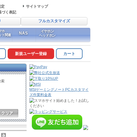
規定
サイトマップ
基づく表記
り
フルカスタマイズ
マホ
イヤホン
NAS
ット関連
ヘッドホン
新規ユーザー登録
カート
検索
MSIゲーミングノートPCカスタマイ
ズ作業料金表