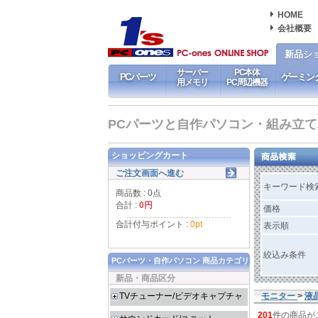
HOME
会社概要
新品シ
サーバー
PC本体
PCパーツ
ゲーミン
用メモリ
PC周辺機器
PCパーツと自作パソコン・組み立てパソ
ショッピングカート
ご注文画面へ進む
キーワード検
商品数 : 0点
合計 :
0円
価格
合計付与ポイント :
0pt
表示順
絞込み条件
PCパーツ・自作パソコン 商品カテゴリ
新品・商品区分
TVチューナー/ビデオキャプチャ
モニター
>
液
201
件の商品が