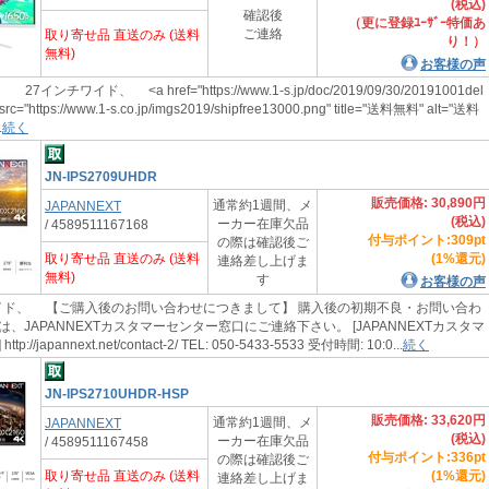
(税込)
確認後
（更に登録ﾕｰｻﾞｰ特価あ
ご連絡
取り寄せ品 直送のみ (送料
り！）
無料)
お客様の声
インチワイド、 <a href="https://www.1-s.jp/doc/2019/09/30/20191001del
 src="https://www.1-s.co.jp/imgs2019/shipfree13000.png" title="送料無料" alt="送料
.
続く
JN-IPS2709UHDR
販売価格: 30,890円
通常約1週間、メ
JAPANNEXT
(税込)
ーカー在庫欠品
/ 4589511167168
付与ポイント:309pt
の際は確認後ご
取り寄せ品 直送のみ (送料
(1%還元)
連絡差し上げま
無料)
す
お客様の声
ド、 【ご購入後のお問い合わせにつきまして】 購入後の初期不良・お問い合わ
、JAPANNEXTカスタマーセンター窓口にご連絡下さい。 [JAPANNEXTカスタマ
://japannext.net/contact-2/ TEL: 050-5433-5533 受付時間: 10:0...
続く
JN-IPS2710UHDR-HSP
販売価格: 33,620円
通常約1週間、メ
JAPANNEXT
(税込)
ーカー在庫欠品
/ 4589511167458
付与ポイント:336pt
の際は確認後ご
取り寄せ品 直送のみ (送料
(1%還元)
連絡差し上げま