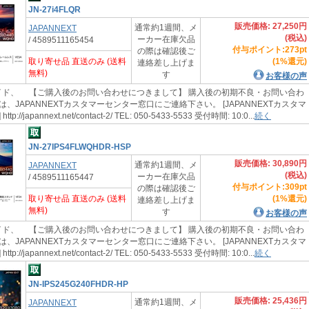
JN-27i4FLQR
販売価格: 27,250円
通常約1週間、メ
JAPANNEXT
(税込)
ーカー在庫欠品
/ 4589511165454
付与ポイント:273pt
の際は確認後ご
取り寄せ品 直送のみ (送料
(1%還元)
連絡差し上げま
無料)
す
お客様の声
ド、 【ご購入後のお問い合わせにつきまして】 購入後の初期不良・お問い合わ
、JAPANNEXTカスタマーセンター窓口にご連絡下さい。 [JAPANNEXTカスタマ
://japannext.net/contact-2/ TEL: 050-5433-5533 受付時間: 10:0...
続く
JN-27IPS4FLWQHDR-HSP
販売価格: 30,890円
通常約1週間、メ
JAPANNEXT
(税込)
ーカー在庫欠品
/ 4589511165447
付与ポイント:309pt
の際は確認後ご
取り寄せ品 直送のみ (送料
(1%還元)
連絡差し上げま
無料)
す
お客様の声
ド、 【ご購入後のお問い合わせにつきまして】 購入後の初期不良・お問い合わ
、JAPANNEXTカスタマーセンター窓口にご連絡下さい。 [JAPANNEXTカスタマ
://japannext.net/contact-2/ TEL: 050-5433-5533 受付時間: 10:0...
続く
JN-IPS245G240FHDR-HP
販売価格: 25,436円
通常約1週間、メ
JAPANNEXT