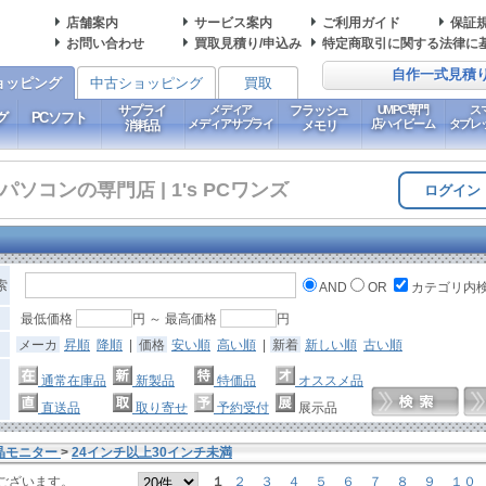
店舗案内
サービス案内
ご利用ガイド
保証
お問い合わせ
買取見積り/申込み
特定商取引に関する法律に
自作一式見積
ョッピング
中古ショッピング
買取
サプライ
メディア
フラッシュ
UMPC専門
ス
グ
PCソフト
メディアサプライ
店ハイビーム
タブレ
消耗品
メモリ
コンの専門店 | 1's PCワンズ
ログイン
索
AND
OR
カテゴリ内
最低価格
円 ～ 最高価格
円
メーカ
昇順
降順
|
価格
安い順
高い順
|
新着
新しい順
古い順
通常在庫品
新製品
特価品
オススメ品
直送品
取り寄せ
予約受付
展示品
晶モニター
>
24インチ以上30インチ未満
ございます。
１
２
３
４
５
６
７
８
９
１０