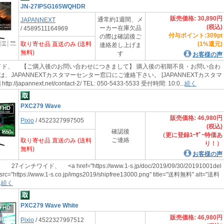
JN-27IPSG165WQHDR
販売価格: 30,890円
通常約1週間、メ
JAPANNEXT
(税込)
ーカー在庫欠品
/ 4589511164969
付与ポイント:309pt
の際は確認後ご
取り寄せ品 直送のみ (送料
(1%還元)
連絡差し上げま
無料)
す
お客様の声
ド、 【ご購入後のお問い合わせにつきまして】 購入後の初期不良・お問い合わ
、JAPANNEXTカスタマーセンター窓口にご連絡下さい。 [JAPANNEXTカスタマ
://japannext.net/contact-2/ TEL: 050-5433-5533 受付時間: 10:0...
続く
PXC279 Wave
販売価格: 46,980円
Pixio
/ 4522327997505
(税込)
確認後
（更に登録ﾕｰｻﾞｰ特価あ
ご連絡
取り寄せ品 直送のみ (送料
り！）
無料)
お客様の声
インチワイド、 <a href="https://www.1-s.jp/doc/2019/09/30/20191001del
 src="https://www.1-s.co.jp/imgs2019/shipfree13000.png" title="送料無料" alt="送料
.
続く
PXC279 Wave White
販売価格: 46,980円
Pixio
/ 4522327997512