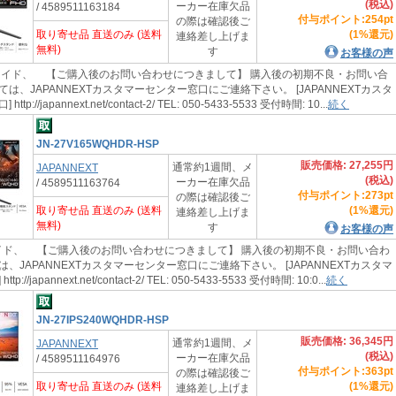
(税込)
ーカー在庫欠品
/ 4589511163184
付与ポイント:254pt
の際は確認後ご
取り寄せ品 直送のみ (送料
(1%還元)
連絡差し上げま
無料)
す
お客様の声
ワイド、 【ご購入後のお問い合わせにつきまして】 購入後の初期不良・お問い合
は、JAPANNEXTカスタマーセンター窓口にご連絡下さい。 [JAPANNEXTカスタ
p://japannext.net/contact-2/ TEL: 050-5433-5533 受付時間: 10...
続く
JN-27V165WQHDR-HSP
販売価格: 27,255円
通常約1週間、メ
JAPANNEXT
(税込)
ーカー在庫欠品
/ 4589511163764
付与ポイント:273pt
の際は確認後ご
取り寄せ品 直送のみ (送料
(1%還元)
連絡差し上げま
無料)
す
お客様の声
ド、 【ご購入後のお問い合わせにつきまして】 購入後の初期不良・お問い合わ
、JAPANNEXTカスタマーセンター窓口にご連絡下さい。 [JAPANNEXTカスタマ
://japannext.net/contact-2/ TEL: 050-5433-5533 受付時間: 10:0...
続く
JN-27IPS240WQHDR-HSP
販売価格: 36,345円
通常約1週間、メ
JAPANNEXT
(税込)
ーカー在庫欠品
/ 4589511164976
付与ポイント:363pt
の際は確認後ご
取り寄せ品 直送のみ (送料
(1%還元)
連絡差し上げま