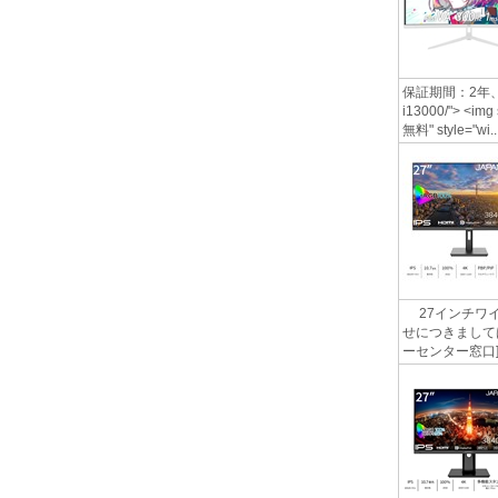
保証期間：2年、 27
i13000/"> <img
無料" style="wi..
27インチワイ
せにつきましては
ーセンター窓口] http