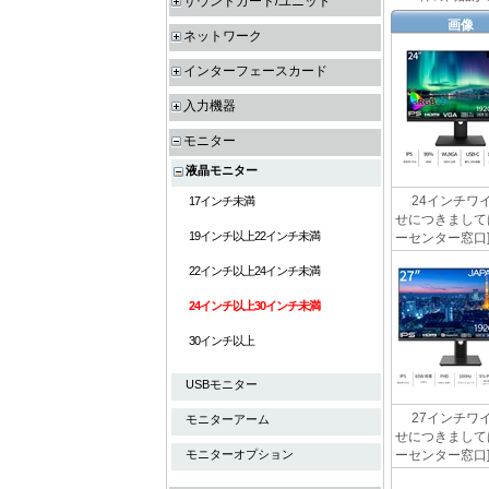
サウンドカード/ユニット
画像
ネットワーク
インターフェースカード
入力機器
モニター
液晶モニター
24インチワイ
17インチ未満
せにつきましては
19インチ以上22インチ未満
ーセンター窓口] http
22インチ以上24インチ未満
24インチ以上30インチ未満
30インチ以上
USBモニター
27インチワイ
モニターアーム
せにつきましては
モニターオプション
ーセンター窓口] http