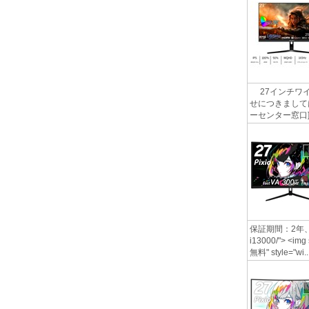
27インチワイ
せにつきましては
ーセンター窓口] http
保証期間：2年、 27
i13000/"> <img
無料" style="wi..