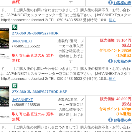
無料)
す
お客様の声
ド、 【ご購入後のお問い合わせにつきまして】 購入後の初期不良・お問い合わ
、JAPANNEXTカスタマーセンター窓口にご連絡下さい。 [JAPANNEXTカスタマ
://japannext.net/contact-2/ TEL: 050-5433-5533 受付時間: 10:0...
続く
27X-360 JN-360IPS27FHDR
販売価格: 38,164円
通常約1週間、メ
JAPANNEXT
(税込)
ーカー在庫欠品
/ 4589511165522
付与ポイント:382pt
の際は確認後ご
取り寄せ品 直送のみ (送料
(1%還元)
連絡差し上げま
無料)
す
お客様の声
ド、 【ご購入後のお問い合わせにつきまして】 購入後の初期不良・お問い合わ
、JAPANNEXTカスタマーセンター窓口にご連絡下さい。 [JAPANNEXTカスタマ
://japannext.net/contact-2/ TEL: 050-5433-5533 受付時間: 10:0...
続く
27X-360 JN-360IPS27FHDR-HSP
販売価格: 40,890円
通常約1週間、メ
JAPANNEXT
(税込)
ーカー在庫欠品
/ 4589511165539
付与ポイント:409pt
の際は確認後ご
取り寄せ品 直送のみ (送料
(1%還元)
連絡差し上げま
無料)
す
お客様の声
ド、 【ご購入後のお問い合わせにつきまして】 購入後の初期不良・お問い合わ