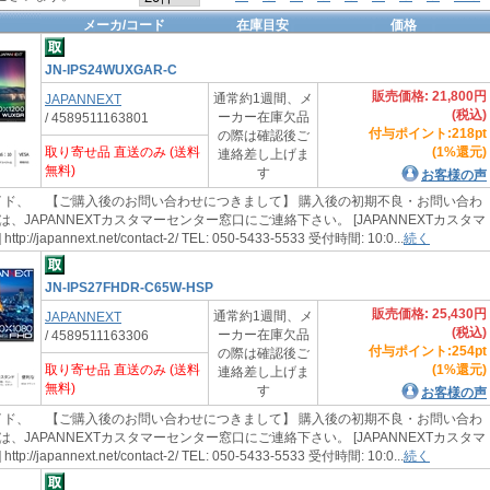
メーカ/コード
在庫目安
価格
JN-IPS24WUXGAR-C
販売価格: 21,800円
通常約1週間、メ
JAPANNEXT
(税込)
ーカー在庫欠品
/ 4589511163801
付与ポイント:218pt
の際は確認後ご
取り寄せ品 直送のみ (送料
(1%還元)
連絡差し上げま
無料)
す
お客様の声
ド、 【ご購入後のお問い合わせにつきまして】 購入後の初期不良・お問い合わ
、JAPANNEXTカスタマーセンター窓口にご連絡下さい。 [JAPANNEXTカスタマ
://japannext.net/contact-2/ TEL: 050-5433-5533 受付時間: 10:0...
続く
JN-IPS27FHDR-C65W-HSP
販売価格: 25,430円
通常約1週間、メ
JAPANNEXT
(税込)
ーカー在庫欠品
/ 4589511163306
付与ポイント:254pt
の際は確認後ご
取り寄せ品 直送のみ (送料
(1%還元)
連絡差し上げま
無料)
す
お客様の声
ド、 【ご購入後のお問い合わせにつきまして】 購入後の初期不良・お問い合わ
、JAPANNEXTカスタマーセンター窓口にご連絡下さい。 [JAPANNEXTカスタマ
://japannext.net/contact-2/ TEL: 050-5433-5533 受付時間: 10:0...
続く