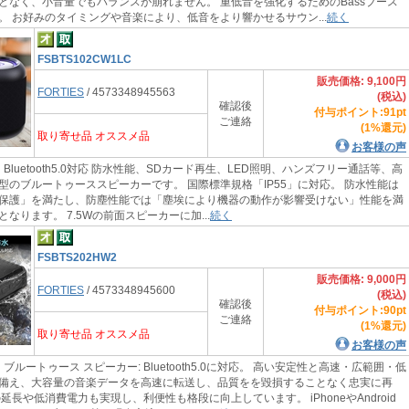
となく、小音量でもバランスが崩れません。 重低音を強化するためのBassブース
。 お好みのタイミングや音楽により、低音をより響かせるサウン...
続く
FSBTS102CW1LC
販売価格: 9,100円
FORTIES
/ 4573348945563
(税込)
確認後
付与ポイント:91pt
ご連絡
(1%還元)
取り寄せ品 オススメ品
お客様の声
luetooth5.0対応 防水性能、SDカード再生、LED照明、ハンズフリー通話等、高
型のブルートゥーススピーカーです。 国際標準規格「IP55」に対応。 防水性能は
保護」を満たし、防塵性能では「塵埃により機器の動作が影響受けない」性能を満
なります。 7.5Wの前面スピーカーに加...
続く
FSBTS202HW2
販売価格: 9,000円
FORTIES
/ 4573348945600
(税込)
確認後
付与ポイント:90pt
ご連絡
(1%還元)
取り寄せ品 オススメ品
お客様の声
ルートゥース スピーカー: Bluetooth5.0に対応。 高い安定性と高速・広範囲・低
備え、大容量の音楽データを高速に転送し、品質をを毀損することなく忠実に再
延長や低消費電力も実現し、利便性も格段に向上しています。 iPhoneやAndroid