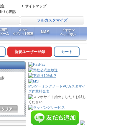
規定
サイトマップ
基づく表記
り
フルカスタマイズ
PC専門
スマホ
イヤホン
NAS
イビーム
タブレット関連
ヘッドホン
新規ユーザー登録
カート
検索
MSIゲーミングノートPCカスタマイ
ズ作業料金表