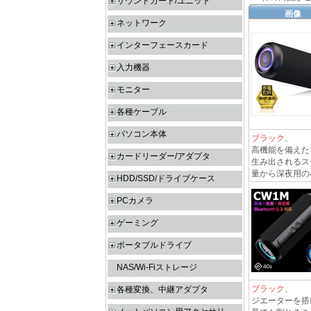
サウンドカード/ユニット
画像
ネットワーク
インターフェースカード
入力機器
モニター
各種ケーブル
パソコン本体
ブラック
、 B
高機能を備えた
カードリーダー/アダプタ
生み出されるス
量から深夜用の
HDD/SSD/ドライブケース
PCカメラ
ゲーミング
ポータブルドライブ
NAS/Wi-Fiストレージ
ブラック
、 
各種変換、中継アダプタ
ジエーターを搭