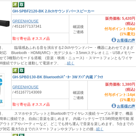
GH-SPBF2120-BK 2.0chサウンドバースピーカー
販売価格: 5,420円
GREENHOUSE
(税込)
/ 4511677137341
確認後
付与ポイント:54pt
ご連絡
(1%還元)
取り寄せ品 オススメ品
お客様の声
月、 臨場感あふれる音を演出する2.0chサウンドバー ・機器にあわせてさまざ
応 Bluetooth・HDMI(ARC)・光デジタル・3.5mmステレオミニ・USBメモリー
せて3種類のモードを搭載 (音楽・映画・ニュース) ・スマートフォンともワイヤ
MI接続でテレビと連動して電源オフ、 ...
続く
GH-SPBD130-BK Bluetoothｽﾋﾟｰｶｰ 3W ｱﾝﾌﾟ内蔵 ﾌﾞﾗｯｸ
販売価格: 1,380円
GREENHOUSE
(税込)
/ 4511677143069
確認後
付与ポイント:14pt
ご連絡
(1%還元)
取り寄せ品 オススメ品
お客様の声
月、 スマホやタブレットとBluetoothでワイヤレス接続 ケーブル不要で、機器
簡単に接続でき、自由に音楽を楽しめます。 内蔵バッテリーで3.5時間使用可能 屋
アウトドアやパーティーなど、どこでも持ち運んで音楽を楽しめます。 5台までの
グ対応 最大5台までのスマートフォンやタブレットとの接...
続く