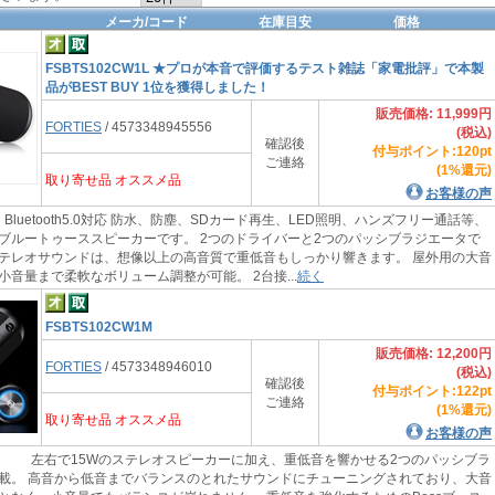
メーカ/コード
在庫目安
価格
FSBTS102CW1L ★プロが本音で評価するテスト雑誌「家電批評」で本製
品がBEST BUY 1位を獲得しました！
販売価格: 11,999円
FORTIES
/ 4573348945556
(税込)
確認後
付与ポイント:120pt
ご連絡
(1%還元)
取り寄せ品 オススメ品
お客様の声
luetooth5.0対応 防水、防塵、SDカード再生、LED照明、ハンズフリー通話等、
ブルートゥーススピーカーです。 2つのドライバーと2つのパッシブラジエータで
テレオサウンドは、想像以上の高音質で重低音もしっかり響きます。 屋外用の大音
小音量まで柔軟なボリューム調整が可能。 2台接...
続く
FSBTS102CW1M
販売価格: 12,200円
FORTIES
/ 4573348946010
(税込)
確認後
付与ポイント:122pt
ご連絡
(1%還元)
取り寄せ品 オススメ品
お客様の声
左右で15Wのステレオスピーカーに加え、重低音を響かせる2つのパッシブラ
載。 高音から低音までバランスのとれたサウンドにチューニングされており、大音