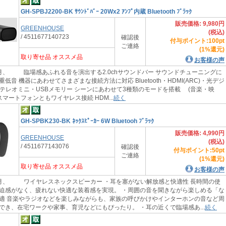
GH-SPBJ2200-BK ｻｳﾝﾄﾞﾊﾞｰ 20Wx2 ｱﾝﾌﾟ内蔵 Bluetooth ﾌﾞﾗｯｸ
販売価格: 9,980円
GREENHOUSE
(税込)
/ 4511677140723
確認後
付与ポイント:100pt
ご連絡
(1%還元)
取り寄せ品 オススメ品
お客様の声
月、 臨場感あふれる音を演出する2.0chサウンドバー サウンドチューニングに
低音 機器にあわせてさまざまな接続方法に対応 Bluetooth・HDMI(ARC)・光デジ
mステレオミニ・USBメモリー シーンにあわせて3種類のモードを搭載 (音楽・映
スマートフォンともワイヤレス接続 HDM...
続く
GH-SPBK230-BK ﾈｯｸｽﾋﾟｰｶｰ 6W Bluetooh ﾌﾞﾗｯｸ
販売価格: 4,990円
GREENHOUSE
(税込)
/ 4511677143076
確認後
付与ポイント:50pt
ご連絡
(1%還元)
取り寄せ品 オススメ品
お客様の声
月、 ワイヤレスネックスピーカー ・耳を塞がない解放感と快適性 長時間の使
迫感がなく、疲れない快適な装着感を実現。 ・周囲の音を聞きながら楽しめる「な
適 音楽やラジオなどを楽しみながらも、家族の呼びかけやインターホンの音など周
でき、在宅ワークや家事、育児などにもぴったり。 ・耳の近くで臨場感あ...
続く