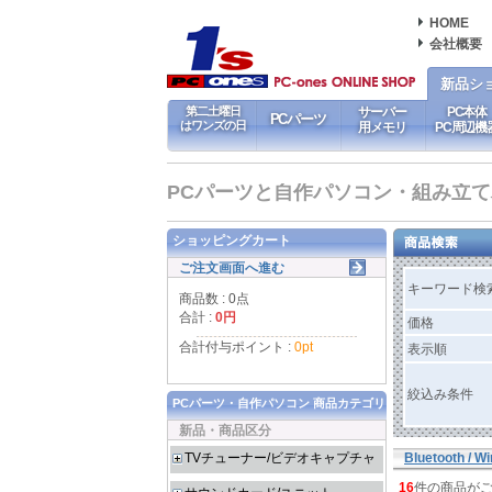
HOME
会社概要
新品シ
第二土曜日
サーバー
PC本体
PCパーツ
はワンズの日
用メモリ
PC周辺機
PCパーツと自作パソコン・組み立てパソ
ショッピングカート
ご注文画面へ進む
キーワード検
商品数 : 0点
合計 :
0円
価格
合計付与ポイント :
0pt
表示順
絞込み条件
PCパーツ・自作パソコン 商品カテゴリ
新品・商品区分
TVチューナー/ビデオキャプチャ
Bluetooth / Wi
16
件の商品が