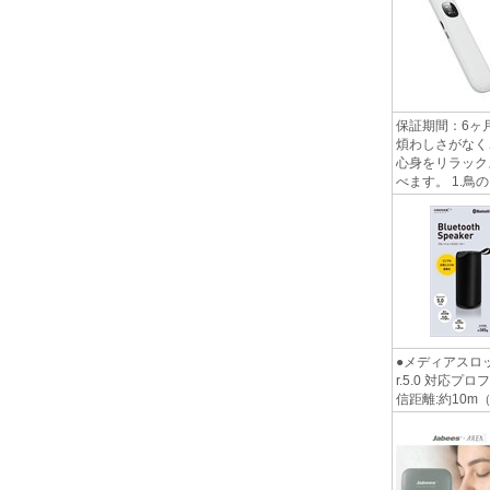
保証期間：6ヶ
煩わしさがなく
心身をリラック
べます。 1.鳥の
●メディアスロット（
r.5.0 対応プロ
信距離:約10m（