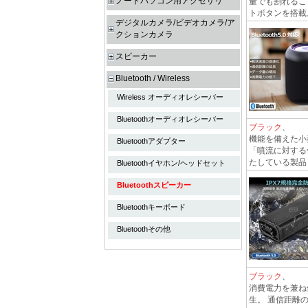
ノートパソコン用アクセサリ
量でも割れるこ
トボタンを搭載
デジタルカメラ/ビデオカメラ/ア
クションカメラ
スピーカー
Bluetooth / Wireless
Wireless オーディオレシーバー
Bluetoothオーディオレシーバー
ブラック
、 B
機能を備えた小
Bluetoothアダプター
「噴流に対する
たしている製品と
Bluetoothイヤホン/ヘッドセット
Bluetoothスピーカー
Bluetoothキーボード
Bluetoothその他
ブラック
、 ブ
消費電力を兼ね
生。 通信距離の