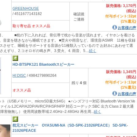
販売価格: 3,170円
GREENHOUSE
(税込)
/ 4511677143182
確認後
付与ポイント:32pt
ご連絡
(1%還元)
取り寄せ品 オススメ品
お客様の声
月、 ■枕の下に入れれば、骨伝導で枕から音楽が流れます。 イヤホンを着ける
、音楽を聴きながら睡眠できます。 ■焚火や雨音など、環境音/ASMR 11種を収録
スさせて、睡眠をサポートする音源が11種類入っているので お好みにあわせて選
さえずり、2.コオロギの鳴き声、3.焚火、4. 雨音、5....
続く
HD-BTSPK121 Bluetoothスピーカー
販売価格: 1,345円
HI DISC
/ 4984279890264
(税込)
付与ポイント:13pt
残り
4
個
(1%還元)
オススメ品
お客様の声
USBメモリー、microSD最大64G） ●ハンズフリー対応 Bluetooth Version:Ve
ファイル:L2CAP/A2DP/AVRCP/HSP/HFP 対応コーデック:SBC 出力:Class 2 最大通
障害物無し） 使用周波数帯域:2.4GHz‒2.48GHz 再生周...
続く
枕元スピーカー OYASUMI-NA（SD-SPK-21026PEACE） SD-SPK-
21026PEACE