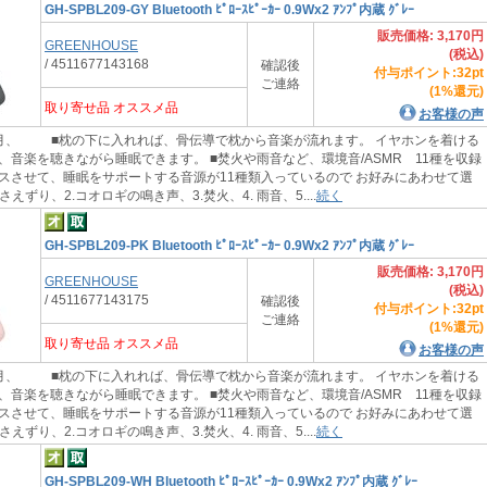
GH-SPBL209-GY Bluetooth ﾋﾟﾛｰｽﾋﾟｰｶｰ 0.9Wx2 ｱﾝﾌﾟ内蔵 ｸﾞﾚｰ
販売価格: 3,170円
GREENHOUSE
(税込)
/ 4511677143168
確認後
付与ポイント:32pt
ご連絡
(1%還元)
取り寄せ品 オススメ品
お客様の声
月、 ■枕の下に入れれば、骨伝導で枕から音楽が流れます。 イヤホンを着ける
、音楽を聴きながら睡眠できます。 ■焚火や雨音など、環境音/ASMR 11種を収録
スさせて、睡眠をサポートする音源が11種類入っているので お好みにあわせて選
さえずり、2.コオロギの鳴き声、3.焚火、4. 雨音、5....
続く
GH-SPBL209-PK Bluetooth ﾋﾟﾛｰｽﾋﾟｰｶｰ 0.9Wx2 ｱﾝﾌﾟ内蔵 ｸﾞﾚｰ
販売価格: 3,170円
GREENHOUSE
(税込)
/ 4511677143175
確認後
付与ポイント:32pt
ご連絡
(1%還元)
取り寄せ品 オススメ品
お客様の声
月、 ■枕の下に入れれば、骨伝導で枕から音楽が流れます。 イヤホンを着ける
、音楽を聴きながら睡眠できます。 ■焚火や雨音など、環境音/ASMR 11種を収録
スさせて、睡眠をサポートする音源が11種類入っているので お好みにあわせて選
さえずり、2.コオロギの鳴き声、3.焚火、4. 雨音、5....
続く
GH-SPBL209-WH Bluetooth ﾋﾟﾛｰｽﾋﾟｰｶｰ 0.9Wx2 ｱﾝﾌﾟ内蔵 ｸﾞﾚｰ