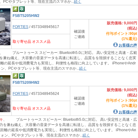
、PCやタブレット等、現在主流のスマホか...
続く
FSBTS205HW2
販売価格: 9,000円
FORTIES
/ 4573348945617
(税込)
確認後
付与ポイント:90pt
ご連絡
(1%還元)
取り寄せ品 オススメ品
お客様の声
、 ブルートゥース スピーカー: Bluetooth5.0に対応。 高い安定性と高速・広範
を兼ね備え、大容量の音楽データを高速に転送し、品質をを毀損することなく忠実
離の延長や低消費電力も実現し、利便性も格段に向上しています。 iPhoneやAndr
ォン、PCやタブレット等、現在主流のスマホか...
続く
FSBTS209HW2
販売価格: 9,000円
FORTIES
/ 4573348945624
(税込)
確認後
付与ポイント:90pt
ご連絡
(1%還元)
取り寄せ品 オススメ品
お客様の声
キ
、 ブルートゥース スピーカー: Bluetooth5.0に対応。 高い安定性と高速・広
力を兼ね備え、大容量の音楽データを高速に転送し、品質をを毀損することなく忠
信距離の延長や低消費電力も実現し、利便性も格段に向上しています。 iPhoneやAn
トフォン、PCやタブレット等、現在主流のスマホか...
続く