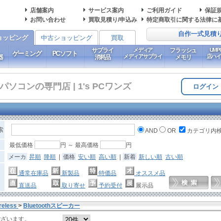
店舗案内
サービス案内
ご利用ガイド
保証
お問い合わせ
買取見積り/申込み
特定商取引に関する法律に
自作一式見積
ョッピング
中古ショッピング
買取
サプライ
メディア
フラッシュ
UM
ゲーミング
PCソフト
メディアサプライ
店ハ
器
消耗品
メモリ
コンの専門店 | 1's PCワンズ
ログイン
索
AND
OR
カテゴリ内
最低価格
円 ～ 最高価格
円
メーカ
昇順
降順
|
価格
安い順
高い順
|
新着
新しい順
古い順
通常在庫品
新製品
特価品
オススメ品
直送品
取り寄せ
予約受付
展示品
reless
>
Bluetoothスピーカー
ございます。