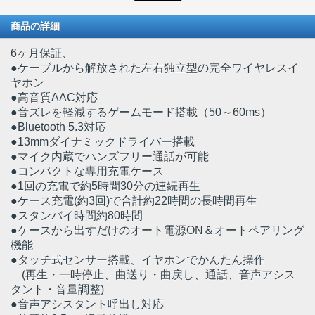
商品の詳細
6ヶ月保証、
●ケーブルから解放された左右独立型の完全ワイヤレスイ
ヤホン
●高音質AAC対応
●音ズレを軽減するゲームモード搭載（50～60ms）
●Bluetooth 5.3対応
●13mmダイナミックドライバー搭載
●マイク内蔵でハンズフリー通話が可能
●コンパクトな専用充電ケース
●1回の充電で約5時間30分の連続再生
●ケース充電(約3回)で合計約22時間の長時間再生
●スタンバイ時間約80時間
●ケースから出すだけのオート電源ON＆オートペアリング
機能
●タッチ式センサー搭載、イヤホンでかんたん操作
(再生・一時停止、曲送り・曲戻し、通話、音声アシス
タント・音量調整)
●音声アシスタント呼出し対応