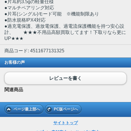
●片耳約3.5gの軽量仕様
●マルチペアリング対応
●片耳(シングル)モード可能 ※機能制限あり
●防水規格IPX4対応
●過充電保護、過放電保護、過電流保護機能を持つ安心設
計、 ★★★不用品高額買取してます！下取りなら更に
UP★★★
商品コード: 4511677131325
お客様の声
レビューを書く
関連商品
ページ最上部へ
PC版ページへ
サイトトップ