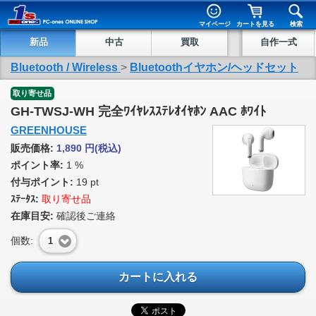
マイページ
カートを見る
検索
新品
中古
買取
自作一式
Bluetooth / Wireless
>
Bluetoothイヤホン/ヘッドセット
取り寄せ品
GH-TWSJ-WH 完全ﾜｲﾔﾚｽｽﾃﾚｵｲﾔﾎﾝ AAC ﾎﾜｲﾄ
GREENHOUSE
販売価格:
1,890
円
(税込)
ポイント率:
1 %
付与ポイント:
19 pt
ｽﾃｰﾀｽ:
取り寄せ品
在庫目安:
確認後ご連絡
個数:
1
カートに入れる