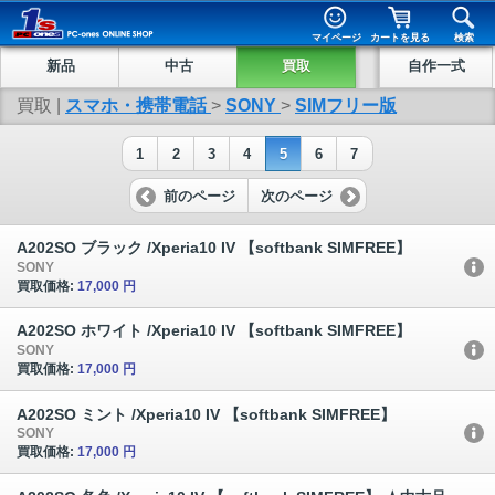
マイページ
カートを見る
検索
新品
中古
買取
自作一式
買取 |
スマホ・携帯電話
>
SONY
>
SIMフリー版
1
2
3
4
5
6
7
前のページ
次のページ
A202SO ブラック /Xperia10 IV 【softbank SIMFREE】
SONY
買取価格:
17,000 円
A202SO ホワイト /Xperia10 IV 【softbank SIMFREE】
SONY
買取価格:
17,000 円
A202SO ミント /Xperia10 IV 【softbank SIMFREE】
SONY
買取価格:
17,000 円