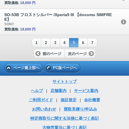
買取価格:
18,000 円
SO-53B フロストシルバー /Xperia5 III 【docomo SIMFRE
E】
SONY
買取価格:
18,000 円
1
2
3
4
5
6
7
前のページ
次のページ
ページ最上部へ
PC版ページへ
サイトトップ
ヘルプ
|
店舗案内
|
サービス案内
ご利用ガイド
|
保証規定
|
会社概要
お問い合わせ
|
買取見積り/申込み
特定商取引に関する法律に基づく表記
古物営業法に基づく表記