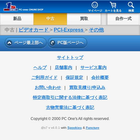
マイページ
カートを見る
検索
新品
中古
買取
自作一式
中古 |
ビデオカード
>
PCI-Express
>
その他
ページ最上部へ
PC版ページへ
サイトトップ
ヘルプ
|
店舗案内
|
サービス案内
ご利用ガイド
|
保証規定
|
会社概要
お問い合わせ
|
買取見積り/申込み
特定商取引に関する法律に基づく表記
古物営業法に基づく表記
Copyright © 2000 PC One's All rights reserved.
@s7 v v4.0.1
with
Spookies
&
Functure