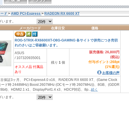
カード
>
AMD PCI-Express
>
RADEON RX 6600 XT
ざいます。
メーカ/コード
在庫目安
価格
ROG-STRIX-RX6600XT-O8G-GAMING 各サイトで併売につき売切
れのさいはご容赦願います。
販売価格: 26,800円
ASUS
(税込)
/ 107320935001
付与ポイント:268pt
残り
1
個
オススメ品 付属品
(1%還元)
あり
お客様の声
古保証3ヶ月、 PCI-Express4.0 x16、RADEON RX 6600 XT、(Game Clock
モード時 2448MHz) Boost 2607MHz (OCモード時 2607MHz))、8GB、(GDDR
bit)、HDMI2.1 x1、DisplayPort1.4 x3、HDCP対応、8p...
続く
ざいます。