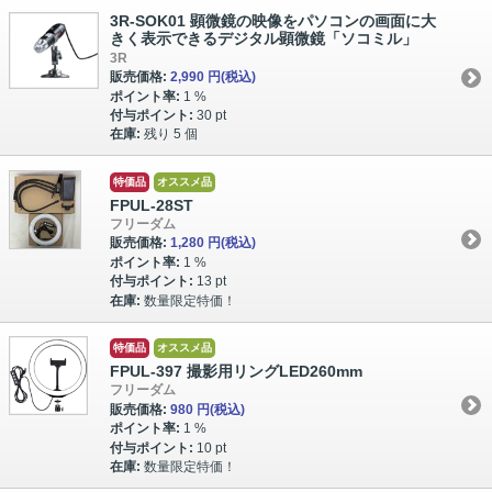
3R-SOK01 顕微鏡の映像をパソコンの画面に大
きく表示できるデジタル顕微鏡「ソコミル」
3R
販売価格:
2,990 円
(税込)
ポイント率:
1 %
付与ポイント:
30 pt
在庫:
残り 5 個
特価品
オススメ品
FPUL-28ST
フリーダム
販売価格:
1,280 円
(税込)
ポイント率:
1 %
付与ポイント:
13 pt
在庫:
数量限定特価！
特価品
オススメ品
FPUL-397 撮影用リングLED260mm
フリーダム
販売価格:
980 円
(税込)
ポイント率:
1 %
付与ポイント:
10 pt
在庫:
数量限定特価！