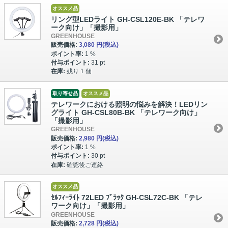
オススメ品
リング型LEDライト GH-CSL120E-BK 「テレワ
ーク向け」「撮影用」
GREENHOUSE
販売価格:
3,080 円
(税込)
ポイント率:
1 %
付与ポイント:
31 pt
在庫:
残り 1 個
取り寄せ品
オススメ品
テレワークにおける照明の悩みを解決！LEDリン
グライト GH-CSL80B-BK 「テレワーク向け」
「撮影用」
GREENHOUSE
販売価格:
2,980 円
(税込)
ポイント率:
1 %
付与ポイント:
30 pt
在庫:
確認後ご連絡
オススメ品
ｾﾙﾌｨｰﾗｲﾄ 72LED ﾌﾞﾗｯｸ GH-CSL72C-BK 「テレ
ワーク向け」「撮影用」
GREENHOUSE
販売価格:
2,728 円
(税込)