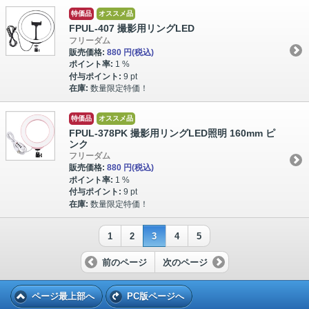
特価品
オススメ品
FPUL-407 撮影用リングLED
フリーダム
販売価格:
880 円
(税込)
ポイント率:
1 %
付与ポイント:
9 pt
在庫:
数量限定特価！
特価品
オススメ品
FPUL-378PK 撮影用リングLED照明 160mm ピ
ンク
フリーダム
販売価格:
880 円
(税込)
ポイント率:
1 %
付与ポイント:
9 pt
在庫:
数量限定特価！
1
2
3
4
5
前のページ
次のページ
ページ最上部へ
PC版ページへ