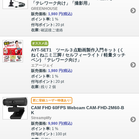
「テレワーク向け」「撮影用」
GREENHOUSE
販売価格:
1,980 円
(税込)
ポイント率:
1 %
付与ポイント:
20 pt
在庫:
確認後ご連絡
オススメ品
AYT-SET1 ツール３点動画製作入門キット (く
ねくねニミ三脚 / セルフィーライト / 軽量タッチ
ペン) 「テレワーク向け」
エアージェイ
販売価格:
1,980 円
(税込)
ポイント率:
1 %
付与ポイント:
20 pt
在庫:
残り 2 個
更に登録ユーザー特価あり!
CAM FHD 60FPS Webcam CAM-FHD-2M60-B
K
Streamplify
販売価格:
9,980 円
(税込)
ポイント率:
1 %
付与ポイント:
100 pt