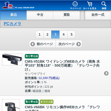
マイページ
カートを見る
検索
新品
中古
買取
自作一式
PCカメラ
1
2
3
4
5
前のページ
次のページ
取り寄せ品
CMS-V51BK ワイドレンズWEBカメラ（画角 水
平103° 対角118°・500万画素） 「テレワーク向
け」
サンワサプライ
販売価格:
12,100 円
(税込)
ポイント率:
1 %
付与ポイント:
121 pt
在庫:
確認後ご連絡
取り寄せ品
オススメ品
CMS-V66BK リモコン操作WEBカメラ 「テレワ
ーク向け」