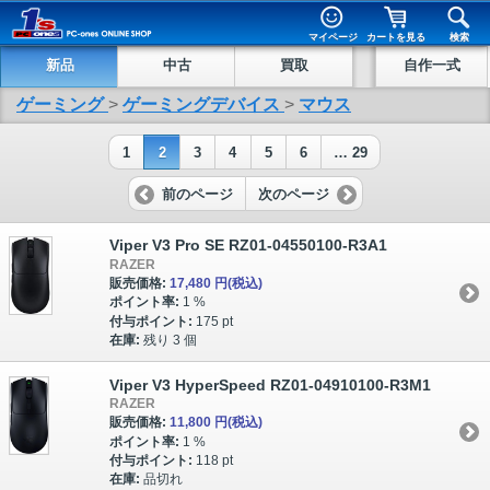
マイページ
カートを見る
検索
新品
中古
買取
自作一式
ゲーミング
>
ゲーミングデバイス
>
マウス
1
2
3
4
5
6
… 29
前のページ
次のページ
Viper V3 Pro SE RZ01-04550100-R3A1
RAZER
販売価格:
17,480 円
(税込)
ポイント率:
1 %
付与ポイント:
175 pt
在庫:
残り 3 個
Viper V3 HyperSpeed RZ01-04910100-R3M1
RAZER
販売価格:
11,800 円
(税込)
ポイント率:
1 %
付与ポイント:
118 pt
在庫:
品切れ