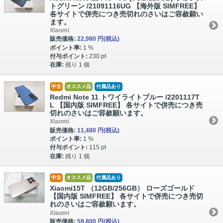
トグリーン /21091116UG 【海外版 SIMFREE】
各サイトで併売につき売切れのさいはご容赦願い
ます。
Xiaomi
販売価格:
22,980 円
(税込)
ポイント率:
1 %
付与ポイント:
230 pt
在庫:
残り 1 個
中古
オススメ品
付属品あり
Redmi Note 11 トワイライトブルー /2201117T
L 【国内版 SIMFREE】 各サイトで併売につき売
切れのさいはご容赦願います。
Xiaomi
販売価格:
11,480 円
(税込)
ポイント率:
1 %
付与ポイント:
115 pt
在庫:
残り 1 個
中古
オススメ品
付属品あり
Xiaomi15T （12GB/256GB） ローズゴールド
【国内版 SIMFREE】 各サイトで併売につき売切
れのさいはご容赦願います。
Xiaomi
販売価格:
59,800 円
(税込)