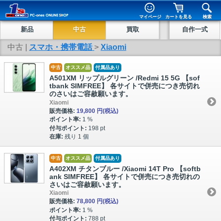
マイページ
カートを見る
検索
新品
中古
買取
自作一式
中古 |
スマホ・携帯電話
>
Xiaomi
中古
オススメ品
付属品あり
A501XM リップルグリーン /Redmi 15 5G 【sof
tbank SIMFREE】 各サイトで併売につき売切れ
のさいはご容赦願います。
Xiaomi
販売価格:
19,800 円
(税込)
ポイント率:
1 %
付与ポイント:
198 pt
在庫:
残り 1 個
中古
オススメ品
付属品あり
A402XM チタンブルー /Xiaomi 14T Pro 【softb
ank SIMFREE】 各サイトで併売につき売切れの
さいはご容赦願います。
Xiaomi
販売価格:
78,800 円
(税込)
ポイント率:
1 %
付与ポイント:
788 pt