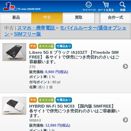
マイページ
カートを見る
検索
新品
中古
買取
自作一式
中古 |
スマホ・携帯電話
>
モバイルルーター/通信オプショ
ン
>
SIMフリー版
中古
オススメ品
付属品あり
Libero 5G II ブラック /A103ZT 【Y!mobile SIM
FREE】 各サイトで併売につき売切れのさいはご
容赦願います。
ZTE
販売価格:
8,980 円
(税込)
ポイント率:
1 %
付与ポイント:
90 pt
在庫:
残り 1 個
中古
オススメ品
付属品あり
HYBRID Wi-Fi 5G NC03 【国内版 SIMFREE】
各サイトで併売につき売切れのさいはご容赦願い
ます。
WiMAX
販売価格:
12,980 円
(税込)
ポイント率:
1 %