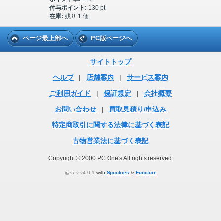
付与ポイント:
130 pt
在庫:
残り 1 個
ページ最上部へ
PC版ページへ
サイトトップ
ヘルプ
|
店舗案内
|
サービス案内
ご利用ガイド
|
保証規定
|
会社概要
お問い合わせ
|
買取見積り/申込み
特定商取引に関する法律に基づく表記
古物営業法に基づく表記
Copyright © 2000 PC One's All rights reserved.
@s7 v v4.0.1
with
Spookies
&
Functure