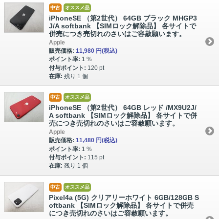
中古
オススメ品
iPhoneSE （第2世代） 64GB ブラック MHGP3
J/A softbank 【SIMロック解除品】 各サイトで
併売につき売切れのさいはご容赦願います。
Apple
販売価格:
11,980 円
(税込)
ポイント率:
1 %
付与ポイント:
120 pt
在庫:
残り 1 個
中古
オススメ品
iPhoneSE （第2世代） 64GB レッド /MX9U2J/
A softbank 【SIMロック解除品】 各サイトで併
売につき売切れのさいはご容赦願います。
Apple
販売価格:
11,480 円
(税込)
ポイント率:
1 %
付与ポイント:
115 pt
在庫:
残り 1 個
中古
オススメ品
Pixel4a (5G) クリアリーホワイト 6GB/128GB S
oftbank 【SIMロック解除品】 各サイトで併売
につき売切れのさいはご容赦願います。