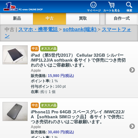
マイページ
カートを見る
検索
新品
中古
買取
自作一式
中古 |
スマホ・携帯電話
>
softbank(端末)
>
スマートフォ
ン
中古
オススメ品
iPad（第5世代/2017） Cellular 32GB シルバー
/MP1L2J/A softbank 各サイトで併売につき売切
れのさいはご容赦願います。
Apple
販売価格:
15,980 円
(税込)
ポイント率:
1 %
付与ポイント:
160 pt
在庫:
残り 1 個
中古
オススメ品
iPhone11 Pro 64GB スペースグレイ /MWC22J/
A 【softbank SIMロック品】 各サイトで併売に
つき売切れのさいはご容赦願います。
Apple
販売価格:
30,480 円
(税込)
ポイント率:
1 %