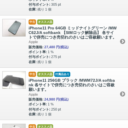
付与ポイント:
305 pt
在庫:
残り 1 個
中古
オススメ品
iPhone11 Pro 64GB ミッドナイトグリーン /MW
C62J/A softbank 【SIMロック解除品】 各サイ
トで併売につき売切れのさいはご容赦願います。
Apple
販売価格:
27,480 円
(税込)
ポイント率:
1 %
付与ポイント:
275 pt
在庫:
残り 1 個
中古
オススメ品
付属品あり
iPhone11 256GB ブラック /MWM72J/A softba
nk 各サイトで併売につき売切れのさいはご容赦
願います。
Apple
販売価格:
24,980 円
(税込)
ポイント率:
1 %
付与ポイント:
250 pt
在庫:
残り 1 個
中古
オススメ品