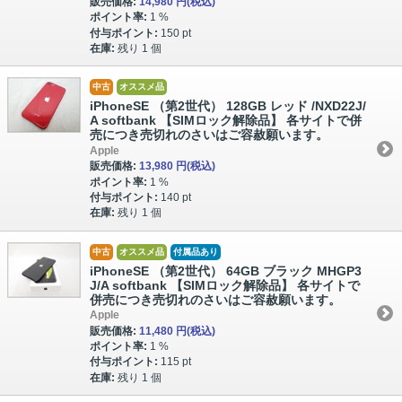
販売価格:
14,980 円
(税込)
ポイント率:
1 %
付与ポイント:
150 pt
在庫:
残り 1 個
中古
オススメ品
iPhoneSE （第2世代） 128GB レッド /NXD22J/
A softbank 【SIMロック解除品】 各サイトで併
売につき売切れのさいはご容赦願います。
Apple
販売価格:
13,980 円
(税込)
ポイント率:
1 %
付与ポイント:
140 pt
在庫:
残り 1 個
中古
オススメ品
付属品あり
iPhoneSE （第2世代） 64GB ブラック MHGP3
J/A softbank 【SIMロック解除品】 各サイトで
併売につき売切れのさいはご容赦願います。
Apple
販売価格:
11,480 円
(税込)
ポイント率:
1 %
付与ポイント:
115 pt
在庫:
残り 1 個