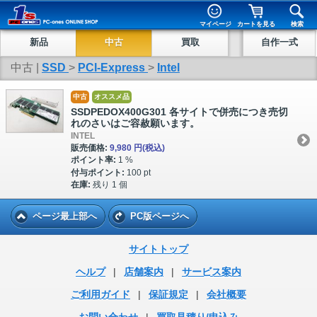
マイページ
カートを見る
検索
新品
中古
買取
自作一式
中古 |
SSD
>
PCI-Express
>
Intel
中古
オススメ品
SSDPEDOX400G301 各サイトで併売につき売切
れのさいはご容赦願います。
INTEL
販売価格:
9,980 円
(税込)
ポイント率:
1 %
付与ポイント:
100 pt
在庫:
残り 1 個
ページ最上部へ
PC版ページへ
サイトトップ
ヘルプ
|
店舗案内
|
サービス案内
ご利用ガイド
|
保証規定
|
会社概要