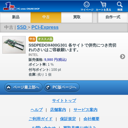
マイページ
カートを見る
検索
新品
中古
買取
自作一式
中古 |
SSD
>
PCI-Express
中古
オススメ品
SSDPEDOX400G301 各サイトで併売につき売切
れのさいはご容赦願います。
INTEL
販売価格:
9,980 円
(税込)
ポイント率:
1 %
付与ポイント:
100 pt
在庫:
残り 1 個
ページ最上部へ
PC版ページへ
サイトトップ
ヘルプ
|
店舗案内
|
サービス案内
ご利用ガイド
|
保証規定
|
会社概要