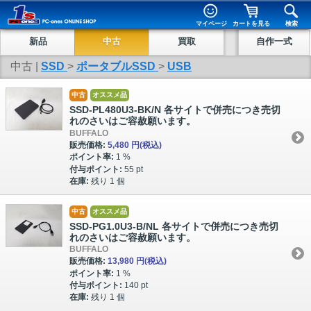
マイページ
カートを見る
検索
新品
中古
買取
自作一式
中古 |
SSD
>
ポータブルSSD
>
USB
中古
オススメ品
SSD-PL480U3-BK/N 各サイトで併売につき売切
れのさいはご容赦願います。
BUFFALO
販売価格:
5,480 円
(税込)
ポイント率:
1 %
付与ポイント:
55 pt
在庫:
残り 1 個
中古
オススメ品
SSD-PG1.0U3-B/NL 各サイトで併売につき売切
れのさいはご容赦願います。
BUFFALO
販売価格:
13,980 円
(税込)
ポイント率:
1 %
付与ポイント:
140 pt
在庫:
残り 1 個