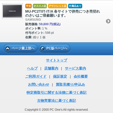
中古
オススメ品
アウトレット品
付属品あり
MU-PC2T0T-IT/A 各サイトで併売につき売切れ
のさいはご容赦願います。
SAMSUNG
販売価格:
59,800 円
(税込)
ポイント率:
1 %
付与ポイント:
598 pt
在庫:
残り 1 個
ページ最上部へ
PC版ページへ
サイトトップ
ヘルプ
|
店舗案内
|
サービス案内
ご利用ガイド
|
保証規定
|
会社概要
お問い合わせ
|
買取見積り/申込み
特定商取引に関する法律に基づく表記
古物営業法に基づく表記
Copyright © 2000 PC One's All rights reserved.