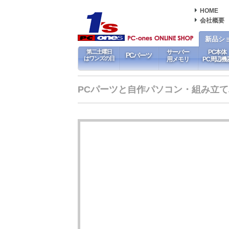
HOME
会社概要
新品シ
第二土曜日
サーバー
PC本体
PCパーツ
はワンズの日
用メモリ
PC周辺機
PCパーツと自作パソコン・組み立てパソ