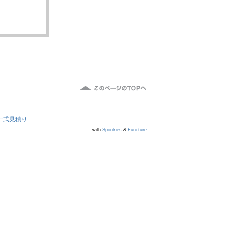
一式見積り
@s7 v v4.0.1
with
Spookies
&
Functure