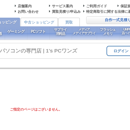
店舗案内
サービス案内
ご利用ガイド
保証
お問い合わせ
買取見積り/申込み
特定商取引に関する法律に
自作一式見積
ョッピング
中古ショッピング
買取
サプライ
メディア
フラッシュ
UM
ゲーミング
PCソフト
メディアサプライ
店ハ
器
消耗品
メモリ
コンの専門店 | 1's PCワンズ
ログイン
ご指定のページはございません。