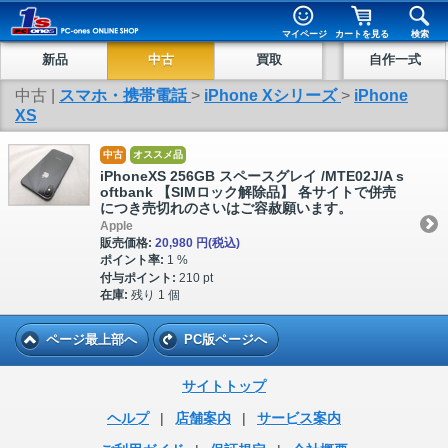
マイページ
カートを見る
検索
新品
中古
買取
自作一式
中古 |
スマホ・携帯電話
>
iPhone Xシリーズ
>
iPhone
XS
中古
オススメ品
iPhoneXS 256GB スペースグレイ /MTE02J/A s
oftbank 【SIMロック解除品】 各サイトで併売
につき売切れのさいはご容赦願います。
Apple
販売価格:
20,980 円
(税込)
ポイント率:
1 %
付与ポイント:
210 pt
在庫:
残り 1 個
ページ最上部へ
PC版ページへ
サイトトップ
ヘルプ
|
店舗案内
|
サービス案内