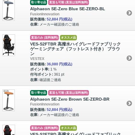
取り寄せ品
直送も可能 (直送は送料無料)
Alphaeon SE-Zero Blue SE-ZERO-BL
FusionInnovation
販売価格:
52,884 円
(税込)
在庫:
メーカー確認後のご連絡
直送のみ (送料無料)
オススメ品
VES-S2FTBR 高撥水ハイグレードファブリック
ゲーミングチェア（フットレスト付き） ブラウ
ン
VESTEX
販売価格:
36,080 円
(税込)
ポイント率:
1 %
付与ポイント:
361 pt
在庫:
確認後ご連絡
取り寄せ品
直送も可能 (直送は送料無料)
Alphaeon SE-Zero Brown SE-ZERO-BR
FusionInnovation
販売価格:
52,884 円
(税込)
在庫:
メーカー確認後のご連絡
直送のみ (送料無料)
オススメ品
VES-S2FTRD 高撥水ハイグレードファブリック