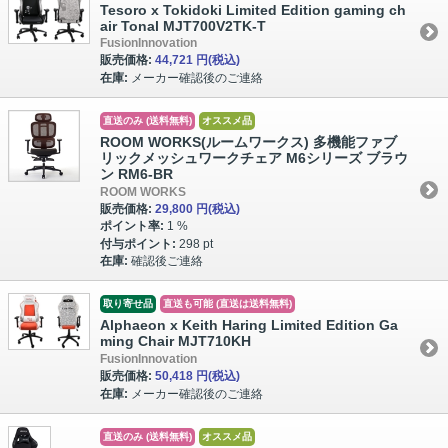
Tesoro x Tokidoki Limited Edition gaming ch
air Tonal MJT700V2TK-T
FusionInnovation
販売価格:
44,721 円
(税込)
在庫:
メーカー確認後のご連絡
直送のみ (送料無料)
オススメ品
ROOM WORKS(ルームワークス) 多機能ファブ
リックメッシュワークチェア M6シリーズ ブラウ
ン RM6-BR
ROOM WORKS
販売価格:
29,800 円
(税込)
ポイント率:
1 %
付与ポイント:
298 pt
在庫:
確認後ご連絡
取り寄せ品
直送も可能 (直送は送料無料)
Alphaeon x Keith Haring Limited Edition Ga
ming Chair MJT710KH
FusionInnovation
販売価格:
50,418 円
(税込)
在庫:
メーカー確認後のご連絡
直送のみ (送料無料)
オススメ品