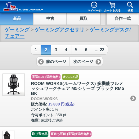
マイページ
カートを見る
検索
新品
中古
買取
自作一式
ゲーミング
>
ゲーミングアクセサリ
>
ゲーミングデスク/
チェアー
1
2
3
4
5
6
… 22
前のページ
次のページ
直送のみ (送料無料)
オススメ品
ROOM WORKS(ルームワークス) 多機能フルメ
ッシュワークチェア M5シリーズ ブラック RM5-
BK
ROOM WORKS
販売価格:
35,800 円
(税込)
ポイント率:
1 %
付与ポイント:
358 pt
在庫:
確認後ご連絡
取り寄せ品
直送も可能 (直送は送料無料)