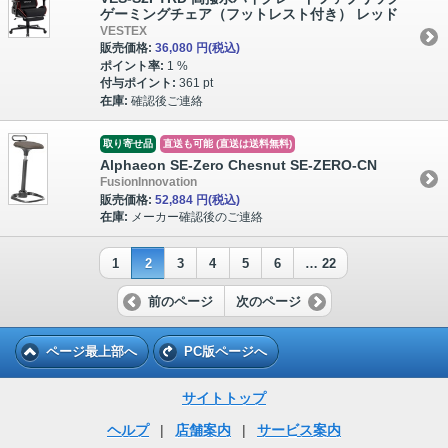
ゲーミングチェア（フットレスト付き） レッド
VESTEX
販売価格:
36,080 円
(税込)
ポイント率:
1 %
付与ポイント:
361 pt
在庫:
確認後ご連絡
取り寄せ品
直送も可能 (直送は送料無料)
Alphaeon SE-Zero Chesnut SE-ZERO-CN
FusionInnovation
販売価格:
52,884 円
(税込)
在庫:
メーカー確認後のご連絡
1
2
3
4
5
6
… 22
前のページ
次のページ
ページ最上部へ
PC版ページへ
サイトトップ
ヘルプ
|
店舗案内
|
サービス案内