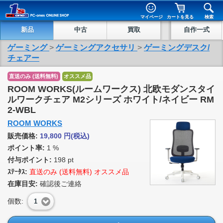
マイページ
カートを見る
検索
新品
中古
買取
自作一式
ゲーミング
>
ゲーミングアクセサリ
>
ゲーミングデスク/
チェアー
直送のみ (送料無料)
オススメ品
ROOM WORKS(ルームワークス) 北欧モダンスタイ
ルワークチェア M2シリーズ ホワイト/ネイビー RM
2-WBL
ROOM WORKS
販売価格:
19,800
円
(税込)
ポイント率:
1 %
付与ポイント:
198 pt
ｽﾃｰﾀｽ:
直送のみ (送料無料) オススメ品
在庫目安:
確認後ご連絡
個数:
1