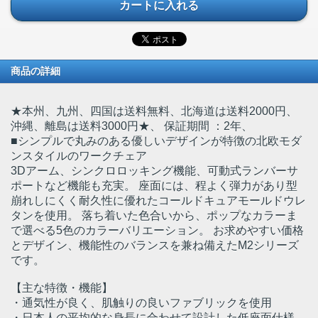
カートに入れる
商品の詳細
★本州、九州、四国は送料無料、北海道は送料2000円、
沖縄、離島は送料3000円★
、 保証期間 ：2年、
■シンプルで丸みのある優しいデザインが特徴の北欧モダ
ンスタイルのワークチェア
3Dアーム、シンクロロッキング機能、可動式ランバーサ
ポートなど機能も充実。 座面には、程よく弾力があり型
崩れしにくく耐久性に優れたコールドキュアモールドウレ
タンを使用。 落ち着いた色合いから、ポップなカラーま
で選べる5色のカラーバリエーション。 お求めやすい価格
とデザイン、機能性のバランスを兼ね備えたM2シリーズ
です。
【主な特徴・機能】
・通気性が良く、肌触りの良いファブリックを使用
・日本人の平均的な身長に合わせて設計した低座面仕様