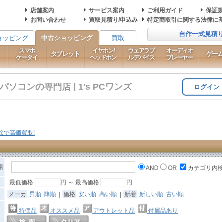
店舗案内
サービス案内
ご利用ガイド
保証
お問い合わせ
買取見積り/申込み
特定商取引に関する法律に
自作一式見積
ョッピング
中古ショッピング
買取
スマホ
イヤホン/
ウェアラブ
オーディオ
タブレット
ゲー
ケータイ
ヘッドホン
ルデバイス
プレーヤー
コンの専門店 | 1's PCワンズ
ログイン
索
AND
OR
カテゴリ内
最低価格
円 ～ 最高価格
円
メーカ
昇順
降順
|
価格
安い順
高い順
|
新着
新しい順
古い順
特価品
オススメ品
アウトレット品
付属品あり