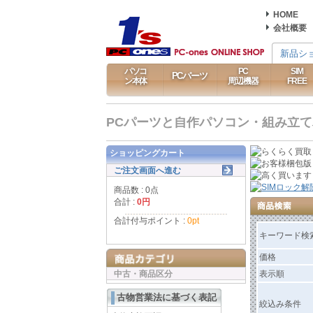
HOME
会社概要
新品シ
パソコ
PC
SIM
PCパーツ
ン本体
周辺機器
FREE
PCパーツと自作パソコン・組み立てパソ
ショッピングカート
ご注文画面へ進む
商品数 : 0点
合計 :
0円
合計付与ポイント :
0pt
キーワード検
価格
中古・商品区分
表示順
古物営業法に基づく表記
絞込み条件