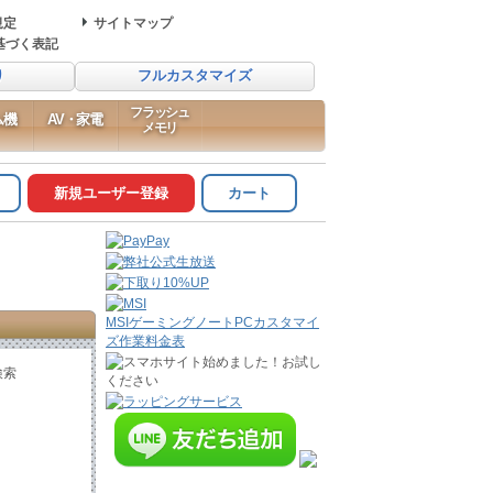
規定
サイトマップ
基づく表記
り
フルカスタマイズ
フラッシュ
ム機
AV・家電
メモリ
新規ユーザー登録
カート
MSIゲーミングノートPCカスタマイ
ズ作業料金表
検索