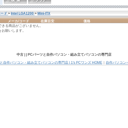
ボード
>
Intel LGA1200
>
Mini-ITX
メーカ/コード
在庫目安
価格
できる商品がございません。
をお願いします。
中古 | |
PCパーツと自作パソコン・組み立てパソコン
の専門店
と自作パソコン・組み立てパソコンの専門店 | 1's PCワンズ HOME
｜
自作パソコン