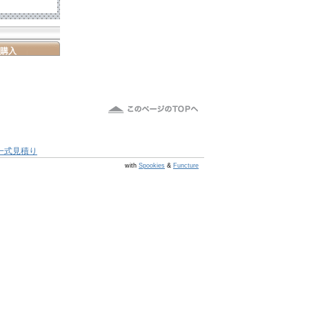
購入
一式見積り
@s7 v v4.0.1
with
Spookies
&
Functure