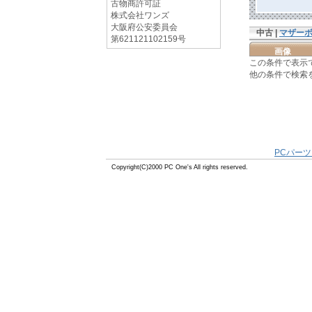
古物商許可証
株式会社ワンズ
大阪府公安委員会
中古 |
マザー
第621121102159号
画像
この条件で表示
他の条件で検索
PCパーツ
Copyright(C)2000 PC One's All rights reserved.