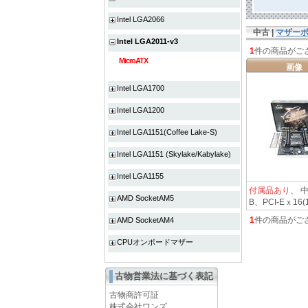
Intel LGA2066
中古 |
マザー
Intel LGA2011-v3
1
件の商品がご
MicroATX
画像
Intel LGA1700
Intel LGA1200
Intel LGA1151(Coffee Lake-S)
Intel LGA1151 (Skylake/Kabylake)
Intel LGA1155
付属品あり
、 中
AMD SocketAM5
B、PCI-Eｘ16(1)
1
件の商品がご
AMD SocketAM4
CPUオンボードマザー
古物営業法に基づく表記
古物商許可証
株式会社ワンズ