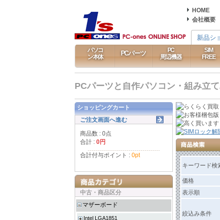
HOME
会社概要
新品シ
パソコ
PC
SIM
PCパーツ
ン本体
周辺機器
FREE
PCパーツと自作パソコン・組み立てパソ
ショッピングカート
ご注文画面へ進む
商品数 : 0点
合計 :
0円
合計付与ポイント :
0pt
キーワード検
価格
中古・商品区分
表示順
マザーボード
絞込み条件
Intel LGA1851