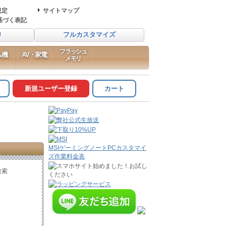
規定
サイトマップ
基づく表記
り
フルカスタマイズ
フラッシュ
ム機
AV・家電
メモリ
新規ユーザー登録
カート
MSIゲーミングノートPCカスタマイ
ズ作業料金表
検索