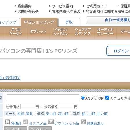
店舗案内
サービス案内
ご利用ガイド
保証
お問い合わせ
買取見積り/申込み
特定商取引に関する法律に
自作一式見積
ョッピング
中古ショッピング
買取
スマホ
イヤホン/
ウェアラブ
オーディオ
タブレット
ゲー
ケータイ
ヘッドホン
ルデバイス
プレーヤー
コンの専門店 | 1's PCワンズ
ログイン
索
AND
OR
カテゴリ内
最低価格
円 ～ 最高価格
円
メーカ
昇順
降順
|
価格
安い順
高い順
|
新着
新しい順
古い順
特価品
オススメ品
アウトレット品
付属品あり