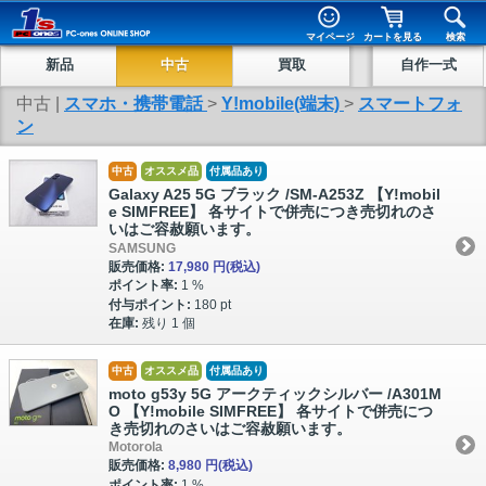
マイページ
カートを見る
検索
新品
中古
買取
自作一式
中古 |
スマホ・携帯電話
>
Y!mobile(端末)
>
スマートフォ
ン
中古
オススメ品
付属品あり
Galaxy A25 5G ブラック /SM-A253Z 【Y!mobil
e SIMFREE】 各サイトで併売につき売切れのさ
いはご容赦願います。
SAMSUNG
販売価格:
17,980 円
(税込)
ポイント率:
1 %
付与ポイント:
180 pt
在庫:
残り 1 個
中古
オススメ品
付属品あり
moto g53y 5G アークティックシルバー /A301M
O 【Y!mobile SIMFREE】 各サイトで併売につ
き売切れのさいはご容赦願います。
Motorola
販売価格:
8,980 円
(税込)
ポイント率:
1 %