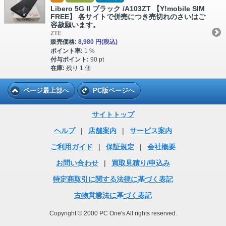
Libero 5G II ブラック /A103ZT 【Y!mobile SIM
FREE】 各サイトで併売につき売切れのさいはご
容赦願います。
ZTE
販売価格:
8,980 円
(税込)
ポイント率:
1 %
付与ポイント:
90 pt
在庫:
残り 1 個
ページ最上部へ
PC版ページへ
サイトトップ
ヘルプ
|
店舗案内
|
サービス案内
ご利用ガイド
|
保証規定
|
会社概要
お問い合わせ
|
買取見積り/申込み
特定商取引に関する法律に基づく表記
古物営業法に基づく表記
Copyright © 2000 PC One's All rights reserved.