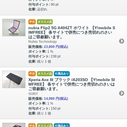
付与ポイント:
90 pt
在庫:
品切れ
中古
オススメ品
nubia Flip2 5G A404ZT ホワイト 【Y!mobile S
IMFREE】 各サイトで併売につき売切れのさい
はご容赦願います。
Nubia Technology
販売価格:
23,800 円
(税込)
ポイント率:
1 %
付与ポイント:
238 pt
在庫:
残り 1 個
中古
オススメ品
付属品あり
Xperia Ace III ブラック /A203SO 【Y!mobile SI
MFREE】 各サイトで併売につき売切れのさいは
ご容赦願います。
SONY
販売価格:
14,980 円
(税込)
ポイント率:
1 %
付与ポイント:
150 pt
在庫:
残り 1 個
中古
オススメ品
付属品あり