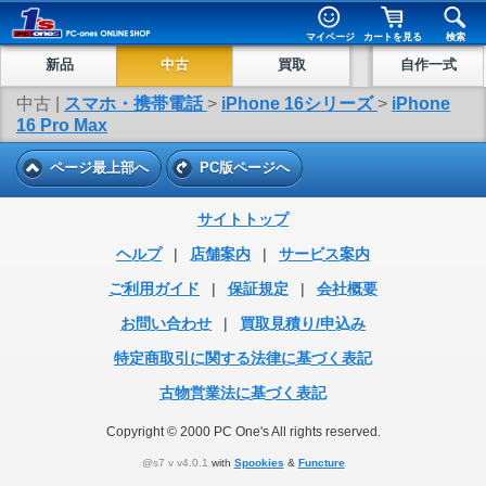
マイページ
カートを見る
検索
新品
中古
買取
自作一式
中古 |
スマホ・携帯電話
>
iPhone 16シリーズ
>
iPhone
16 Pro Max
ページ最上部へ
PC版ページへ
サイトトップ
ヘルプ
|
店舗案内
|
サービス案内
ご利用ガイド
|
保証規定
|
会社概要
お問い合わせ
|
買取見積り/申込み
特定商取引に関する法律に基づく表記
古物営業法に基づく表記
Copyright © 2000 PC One's All rights reserved.
@s7 v v4.0.1
with
Spookies
&
Functure