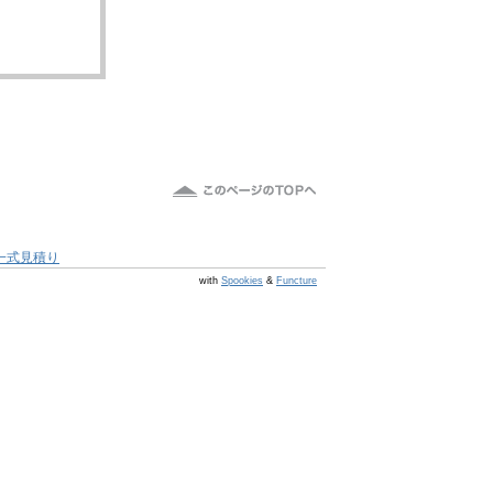
一式見積り
@s6 v v4.0.1
with
Spookies
&
Functure