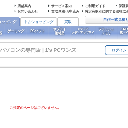
店舗案内
サービス案内
ご利用ガイド
保証
お問い合わせ
買取見積り/申込み
特定商取引に関する法律に
自作一式見積
ョッピング
中古ショッピング
買取
サプライ
メディア
フラッシュ
UM
ゲーミング
PCソフト
メディアサプライ
店ハ
器
消耗品
メモリ
コンの専門店 | 1's PCワンズ
ログイン
ご指定のページはございません。