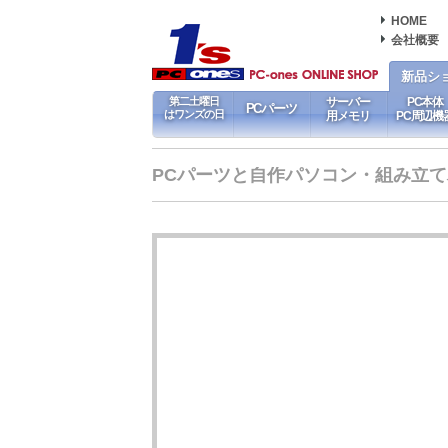
HOME
会社概要
新品シ
第二土曜日
サーバー
PC本体
PCパーツ
はワンズの日
用メモリ
PC周辺機
PCパーツと自作パソコン・組み立てパソ